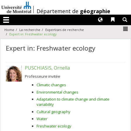
Passer
au
/
Département de
géographie
contenu
Langues
Liens 
R
Menu
N
Home
La recherche
Expertises de recherche
Expert in: Freshwater ecology
Expert in: Freshwater ecology
PUSCHIASIS, Ornella
Professeure invitée
Climatic changes
Environmental changes
Adaptation to climate change and climate
variability
Cultural geography
Water
Freshwater ecology