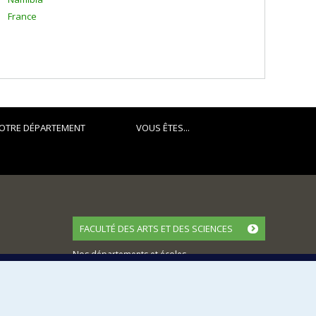
France
OTRE DÉPARTEMENT
VOUS ÊTES...
FACULTÉ DES ARTS ET DES SCIENCES
Nos départements et écoles
Nos centres d'études
Nos programmes et cours