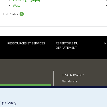
Water
Full Profile
RESSOURCES ET SERVICES
RÉPERTOIRE DU
N
DÉPARTEMENT
BESOIN D'AIDE?
Plan du site
utenir le Département?
Signaler une erreur
Accessibilité
 privacy