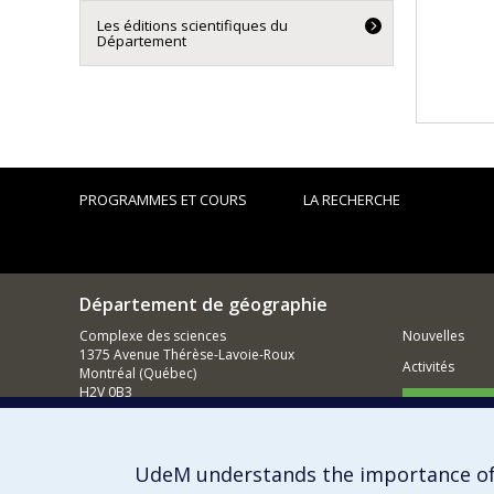
Les éditions scientifiques du
Département
PROGRAMMES ET COURS
LA RECHERCHE
Département de géographie
Complexe des sciences
Nouvelles
1375 Avenue Thérèse-Lavoie-Roux
Activités
Montréal (Québec)
H2V 0B3
Comment so
Nous joindre
Courriel
UdeM understands the importance of