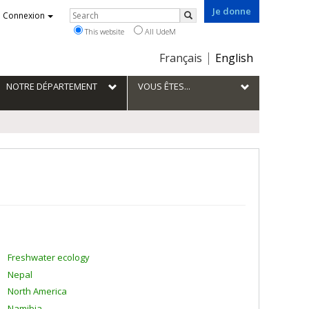
Je donne
Rechercher
Connexion
Search
This website
All UdeM
Choix
Français
English
de
la
NOTRE DÉPARTEMENT
VOUS ÊTES...
langue
Freshwater ecology
Nepal
North America
Namibia