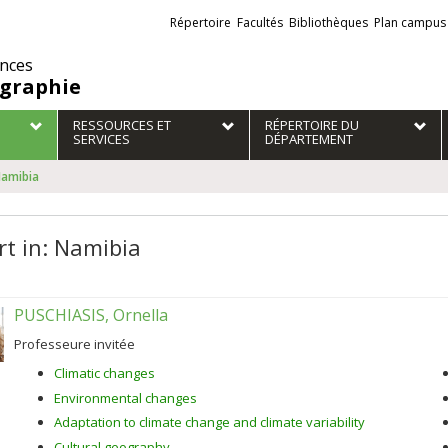
Liens
Répertoire
Facultés
Bibliothèques
Plan campus
externes
ences
graphie
RESSOURCES ET
RÉPERTOIRE DU
SERVICES
DÉPARTEMENT
Namibia
rt in: Namibia
PUSCHIASIS, Ornella
Professeure invitée
Climatic changes
Environmental changes
Adaptation to climate change and climate variability
Cultural geography