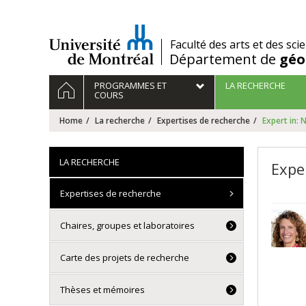
Passer
au
contenu
/
Faculté des arts et des sci
Département de
géo
Navigation
HOME
PROGRAMMES ET
LA RECHERCHE
principale
COURS
Home
La recherche
Expertises de recherche
Expert in: 
LA RECHERCHE
Expe
Expertises de recherche
Chaires, groupes et laboratoires
Carte des projets de recherche
Thèses et mémoires