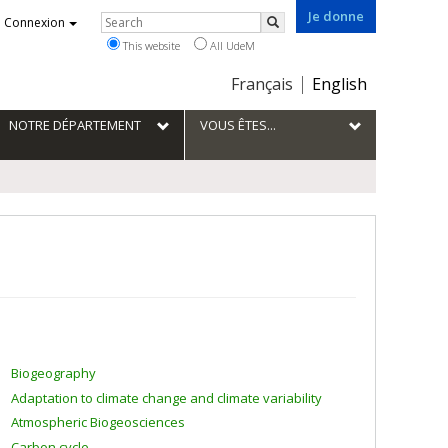
Je donne
Rechercher
Connexion
Search
This website
All UdeM
Choix
Français
English
de
la
NOTRE DÉPARTEMENT
VOUS ÊTES...
langue
Biogeography
Adaptation to climate change and climate variability
Atmospheric Biogeosciences
Carbon cycle