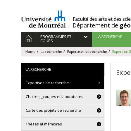
Passer
au
contenu
/
Faculté des arts et des sci
Département de
géo
Navigation
HOME
PROGRAMMES ET
LA RECHERCHE
principale
COURS
Home
La recherche
Expertises de recherche
Expert in:
LA RECHERCHE
Expe
Expertises de recherche
Chaires, groupes et laboratoires
Carte des projets de recherche
Thèses et mémoires