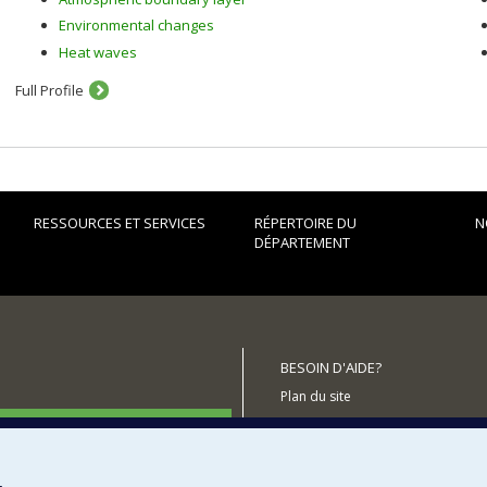
Environmental changes
Heat waves
Full Profile
RESSOURCES ET SERVICES
RÉPERTOIRE DU
N
DÉPARTEMENT
BESOIN D'AIDE?
Plan du site
utenir le Département?
Signaler une erreur
Accessibilité