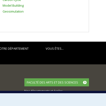
Model Building
Geosimulation
OTRE DÉPARTEMENT
VOUS ÊTES...
FACULTÉ DES ARTS ET DES SCIENCES
Nos départements et écoles
Nos centres d'études
Nos programmes et cours