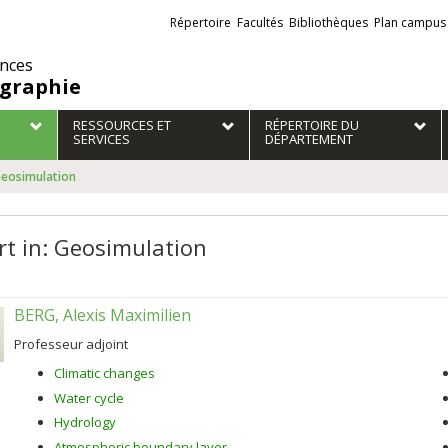
Liens
Répertoire
Facultés
Bibliothèques
Plan campus
externes
ences
graphie
RESSOURCES ET
RÉPERTOIRE DU
SERVICES
DÉPARTEMENT
 Geosimulation
rt in: Geosimulation
BERG, Alexis Maximilien
Professeur adjoint
Climatic changes
Water cycle
Hydrology
Atmospheric boundary layer