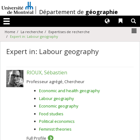
Passer
au
/
Département de
géographie
contenu
Langues
Liens 
R
Menu
N
Home
La recherche
Expertises de recherche
Expert in: Labour geography
Expert in: Labour geography
RIOUX, Sébastien
Professeur agrégé, Chercheur
Economic and health geography
Labour geography
Economic geography
Food studies
Political economics
Feminist theories
Full Profile