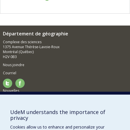
Département de géographie
Complexe des sciences
1375 Avenue Thérèse-Lavoie-Roux
Montréal (Québec)
H2V 0B3
Nous joindre
Courriel
Nouvelles
Activités
Comment soutenir le Département?
UdeM understands the importance of
privacy
BESOIN D'AIDE?
Cookies allow us to enhance and personalize your
Plan du site