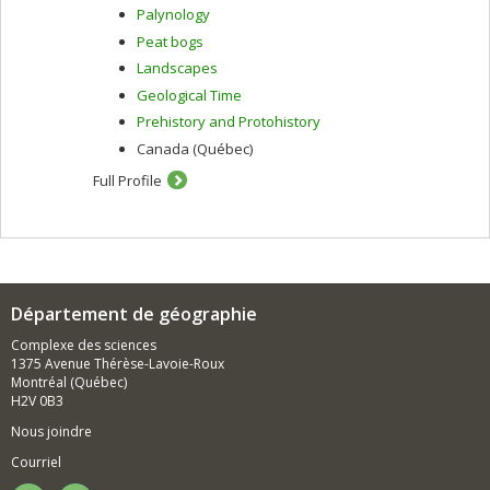
Palynology
Peat bogs
Landscapes
Geological Time
Prehistory and Protohistory
Canada (Québec)
Full Profile
Département de géographie
Complexe des sciences
1375 Avenue Thérèse-Lavoie-Roux
Montréal (Québec)
H2V 0B3
Nous joindre
Courriel