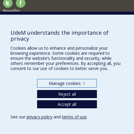
Nouvelles
Activités
Comment soutenir le Département?
UdeM understands the importance of
privacy
BESOIN D'AIDE?
Cookies allow us to enhance and personalize your
Plan du site
browsing experience. Some cookies are required to
Signaler une erreur
ensure the website’s functionality and security, while
others remember your preferences. By accepting all, you
Accessibilité
consent to our use of cookies to better serve you.
FACULTÉ DES ARTS ET DES SCIENCES
Manage cookies
>
Nos départements et écoles
Reject all
Nos centres d'études
Nos programmes et cours
Accept all
See our
privacy policy
and
terms of use
.
Privacy
Terms of use