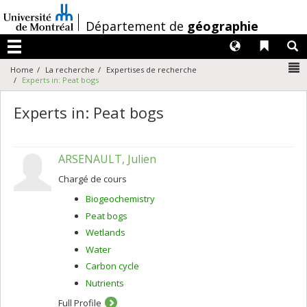
Passer
au
/
Département de
géographie
contenu
Langues
Liens 
R
Menu
N
Home
La recherche
Expertises de recherche
Experts in: Peat bogs
Experts in: Peat bogs
ARSENAULT, Julien
Chargé de cours
Biogeochemistry
Peat bogs
Wetlands
Water
Carbon cycle
Nutrients
Full Profile