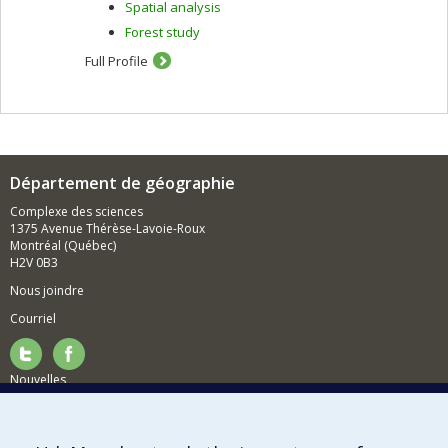
Spatial analysis
Forest study
Full Profile
Département de géographie
Complexe des sciences
1375 Avenue Thérèse-Lavoie-Roux
Montréal (Québec)
H2V 0B3
Nous joindre
Courriel
Nouvelles
Activités
Comment soutenir le Département?