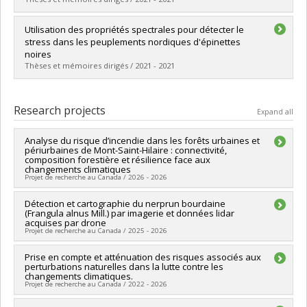
Lien vers le document dans Papyrus
Graduate :
Dally-Bélanger, Catherine
Utilisation des propriétés spectrales pour détecter le
Cycle :
Master's
stress dans les peuplements nordiques d'épinettes
Grade :
M. Sc.
noires
Lien vers le document dans Papyrus
Thèses et mémoires dirigés / 2021 - 2021
Graduate :
McDuff, Marie-Claude
Cycle :
Master's
Research projects
Expand all
Grade :
M. Sc.
Lien vers le document dans Papyrus
Analyse du risque d’incendie dans les forêts urbaines et
périurbaines de Mont-Saint-Hilaire : connectivité,
composition forestière et résilience face aux
changements climatiques
Projet de recherche au Canada / 2026 - 2026
Lead researcher :
Détection et cartographie du nerprun bourdaine
François Girard
(Frangula alnus Mill.) par imagerie et données lidar
Funding sources:
MITACS Inc.
acquises par drone
Grant programs:
PVXXXXXX-Stage Accélération Québec -
Projet de recherche au Canada / 2025 - 2026
MITACS
Lead researcher :
Prise en compte et atténuation des risques associés aux
François Girard
perturbations naturelles dans la lutte contre les
Funding sources:
MITACS Inc.
changements climatiques.
Grant programs:
PVXXXXXX-Stage Accélération Québec -
Projet de recherche au Canada / 2022 - 2026
MITACS