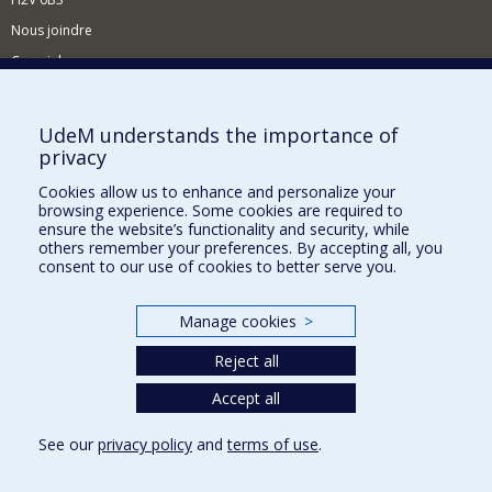
Nous joindre
Courriel
Nouvelles
UdeM understands the importance of
privacy
Activités
Cookies allow us to enhance and personalize your
Comment soutenir le Département?
browsing experience. Some cookies are required to
ensure the website’s functionality and security, while
BESOIN D'AIDE?
others remember your preferences. By accepting all, you
consent to our use of cookies to better serve you.
Plan du site
Signaler une erreur
Manage cookies
>
Accessibilité
Reject all
FACULTÉ DES ARTS ET DES SCIENCES
Accept all
Nos départements et écoles
Nos centres d'études
See our
privacy policy
and
terms of use
.
Nos programmes et cours