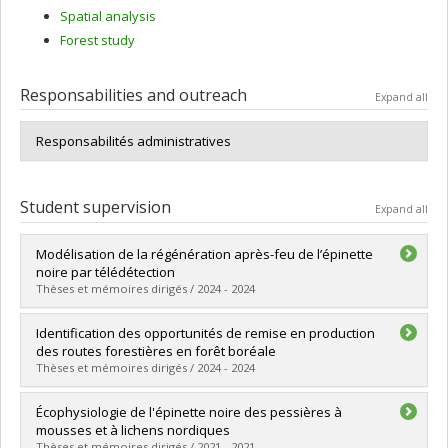
Spatial analysis
Forest study
Responsabilities and outreach
Expand all
Responsabilités administratives
Student supervision
Expand all
Modélisation de la régénération après-feu de l’épinette
noire par télédétection
Thèses et mémoires dirigés / 2024 - 2024
Graduate :
Voyer-Leblanc, Elainie
Identification des opportunités de remise en production
Cycle :
Master's
des routes forestières en forêt boréale
Grade :
M. Sc.
Thèses et mémoires dirigés / 2024 - 2024
Lien vers le document dans Papyrus
Graduate :
Laoubi, Dalia
Écophysiologie de l'épinette noire des pessières à
Cycle :
Master's
mousses et à lichens nordiques
Grade :
M. Sc.
Thèses et mémoires dirigés / 2021 - 2021