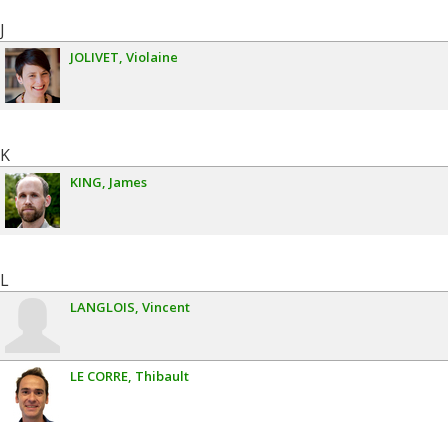
J
JOLIVET
Violaine
K
KING
James
L
LANGLOIS
Vincent
LE CORRE
Thibault