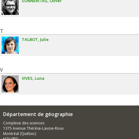
SONNENTAG
Oliver
T
TALBOT
Julie
V
VIVES
Luna
Département de géographie
Complexe des sciences
1375 Avenue Thérèse-Lavoie-Roux
Montréal (Québec)
H2V 0B3