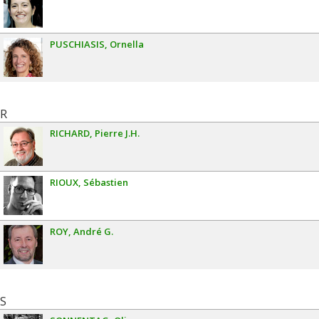
PUSCHIASIS
Ornella
R
RICHARD
Pierre J.H.
RIOUX
Sébastien
ROY
André G.
S