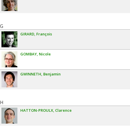
G
GIRARD
François
GOMBAY
Nicole
GWINNETH
Benjamin
H
HATTON-PROULX
Clarence