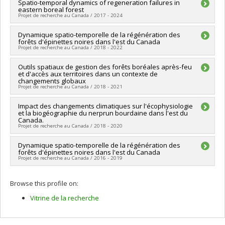
Lead researcher :
Spatio-temporal dynamics of regeneration failures in
Mathieu Bouchard
eastern boreal forest
Co-researchers :
François Girard
Projet de recherche au Canada / 2017 - 2024
Funding sources:
FRQNT/Fonds de recherche du Québec -
Nature et technologies (FQRNT)
Lead researcher :
Dynamique spatio-temporelle de la régénération des
François Girard
Grant programs:
PVXXXXXX-Programme de recherche en
forêts d'épinettes noires dans l'est du Canada
Funding sources:
CRSNG/Conseil de recherches en sciences
partenariat sur l'aménagement et l'environement forestiers
Projet de recherche au Canada / 2018 - 2022
naturelles et génie du Canada (CRSNG)
Grant programs:
PVX20965-(RGP) Programme de subvention à
Lead researcher :
Outils spatiaux de gestion des forêts boréales après-feu
François Girard
la découverte individuelle ou de groupe
et d'accès aux territoires dans un contexte de
Funding sources:
FCI/Fondation canadienne pour l'innovation
changements globaux
Grant programs:
PVXXXXXX-Fonds d'exploitation des
Projet de recherche au Canada / 2018 - 2021
infrastructures (FEI)
Lead researcher :
Impact des changements climatiques sur l'écophysiologie
Osvaldo Enrique Valeria Echegoyen
et la biogéographie du nerprun bourdaine dans l'est du
Co-researchers :
François Girard
Canada.
Funding sources:
CRSNG/Conseil de recherches en sciences
Projet de recherche au Canada / 2018 - 2020
naturelles et génie du Canada (CRSNG)
Grant programs:
PVX20973-(RDC-CRD) Partenariat de
Lead researcher :
Dynamique spatio-temporelle de la régénération des
François Girard
recherche / Subvention de recherche et développement
forêts d'épinettes noires dans l'est du Canada
Funding sources:
MITACS Inc.
Projet de recherche au Canada / 2016 - 2019
coopérative
Grant programs:
PVXXXXXX-Stage Accélération Québec -
MITACS
Lead researcher :
François Girard
Browse this profile on:
Funding sources:
FCI/Fondation canadienne pour l'innovation
Grant programs:
PVXXXXXX-Fonds des leaders
Vitrine de la recherche