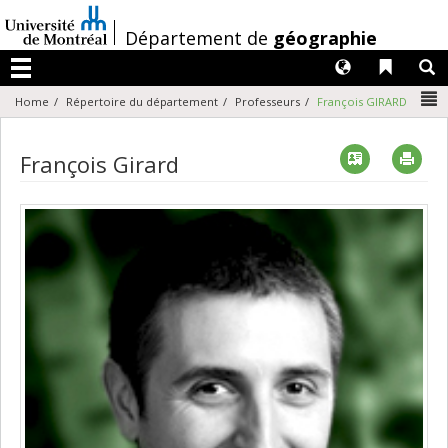
Passer
au
/
Département de
géographie
contenu
Langues
Liens 
R
Menu
N
Home
Répertoire du département
Professeurs
François GIRARD
Vcard
Imp
François Girard