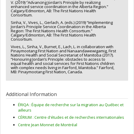
V. (2019) “Advancing Jordan’s Principle by realizing
enhanced service coordination in the Alberta Region.”
Calgary/Edmonton, AB: The First Nations Health
Consortium.
Sinha, V., Vives, L., Gerlach, A. (eds.) (2019) “Implementing
Jordan’s Principle Service Coordination in the Alberta
Region: The First Nations Health Consortium.”
Calgary/Edmonton, AB: The First Nations Health
Consortium.
Vives, L., Sinha, V., Burnet, E., Lach, L. in collaboration with
Pinaymootang First Nation and Nanaandawewigamig, First
Nations Health and Social Secretariat of Manitoba (2017).
“Honouring Jordan’s Principle: obstacles to access to
equal health and social services for First Nations children
with complex needs living in Fairford, Manitoba.” Fairford,
MB: Pinaymootang First Nation, Canada.
Additional Information
ÉRIQA : Équipe de recherche sur la migration au Québec et
ailleurs
CÉRIUM : Centre d'études et de recherches internationales
Centre Jean Monnet de Montréal