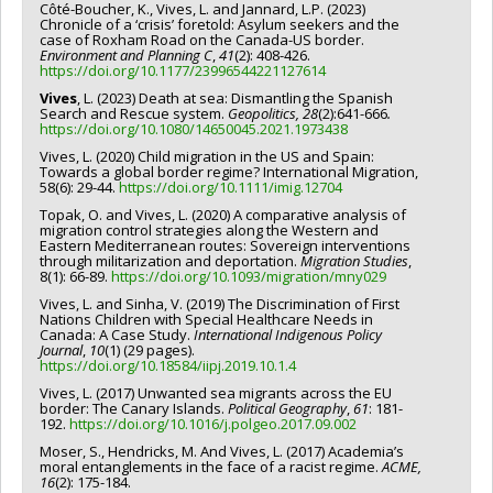
Côté-Boucher, K., Vives, L. and Jannard, L.P. (2023)
Chronicle of a ‘crisis’ foretold: Asylum seekers and the
case of Roxham Road on the Canada-US border.
Environment and Planning C
,
41
(2): 408-426.
https://doi.org/10.1177/23996544221127614
Vives
, L. (2023) Death at sea: Dismantling the Spanish
Search and Rescue system.
Geopolitics, 28
(2):641-666
.
https://doi.org/10.1080/14650045.2021.1973438
Vives, L. (2020) Child migration in the US and Spain:
Towards a global border regime? International Migration,
58(6): 29-44.
https://doi.org/10.1111/imig.12704
Topak, O. and Vives, L. (2020) A comparative analysis of
migration control strategies along the Western and
Eastern Mediterranean routes: Sovereign interventions
through militarization and deportation.
Migration Studies
,
8(1): 66-89.
https://doi.org/10.1093/migration/mny029
Vives, L. and Sinha, V. (2019) The Discrimination of First
Nations Children with Special Healthcare Needs in
Canada: A Case Study.
International Indigenous Policy
Journal
,
10
(1) (29 pages).
https://doi.org/10.18584/iipj.2019.10.1.4
Vives, L. (2017) Unwanted sea migrants across the EU
border: The Canary Islands.
Political Geography
,
61
: 181-
192.
https://doi.org/10.1016/j.polgeo.2017.09.002
Moser, S., Hendricks, M. And Vives, L. (2017) Academia’s
moral entanglements in the face of a racist regime.
ACME,
16
(2): 175-184.