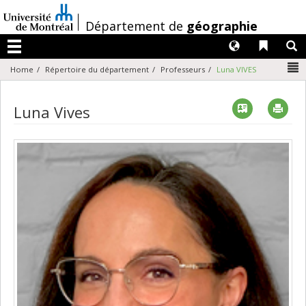
Passer
au
/
Département de
géographie
contenu
Langues
Liens 
R
Menu
N
Home
Répertoire du département
Professeurs
Luna VIVES
Vcard
Imp
Luna Vives