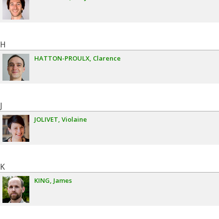
H
HATTON-PROULX
Clarence
J
JOLIVET
Violaine
K
KING
James