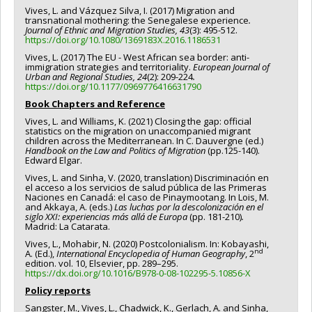
Vives, L. and Vázquez Silva, I. (2017) Migration and
transnational mothering: the Senegalese experience
.
Journal of Ethnic and Migration Studies, 43
(3): 495-512.
https://doi.org/10.1080/1369183X.2016.1186531
Vives, L. (2017) The EU - West African sea border: anti-
immigration strategies and territoriality.
European Journal of
Urban and Regional Studies, 24
(2): 209-224
.
https://doi.org/10.1177/0969776416631790
Book Chapters and Reference
Vives, L. and Williams, K. (2021) Closing the gap: official
statistics on the migration on unaccompanied migrant
children across the Mediterranean. In C. Dauvergne (ed.)
Handbook on the Law and Politics of Migration
(pp.125-140).
Edward Elgar.
Vives, L. and Sinha, V. (2020, translation) Discriminación en
el acceso a los servicios de salud pública de las Primeras
Naciones en Canadá: el caso de Pinaymootang. In Lois, M.
and Akkaya, A. (eds.)
Las luchas por la descolonización en el
siglo XXI: experiencias más allá de Europa
(pp. 181-210)
.
Madrid: La Catarata.
Vives, L., Mohabir, N. (2020) Postcolonialism. In: Kobayashi,
nd
A. (Ed.),
International Encyclopedia of Human Geography
, 2
edition. vol. 10, Elsevier, pp. 289–295.
https://dx.doi.org/10.1016/B978-0-08-102295-5.10856-X
Policy reports
Sangster, M., Vives, L., Chadwick, K., Gerlach, A. and Sinha,