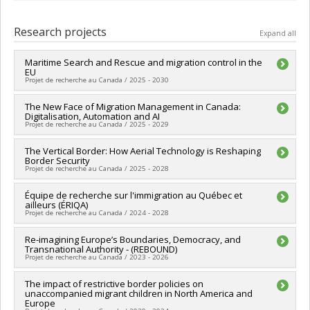
Graduate :
Beauchemin, Jeanne
Cycle :
Master's
Research projects
Expand all
Grade :
M. Sc.
Lien vers le document dans Papyrus
Maritime Search and Rescue and migration control in the
EU
Projet de recherche au Canada / 2025 - 2030
Lead researcher :
The New Face of Migration Management in Canada:
Luna Vives
Digitalisation, Automation and AI
Co-researchers :
Kira Williams
,
Petra Molnar
Projet de recherche au Canada / 2025 - 2029
Funding sources:
CRSH/Conseil de recherches en sciences
humaines du Canada
Lead researcher :
The Vertical Border: How Aerial Technology is Reshaping
Danièle Bélanger
Grant programs:
PVXXXXXX-Subvention Savoir
Border Security
Co-researchers :
Luna Vives
Projet de recherche au Canada / 2025 - 2028
Funding sources:
CRSH/Conseil de recherches en sciences
humaines du Canada
Lead researcher :
Équipe de recherche sur l'immigration au Québec et
Luna Vives
Grant programs:
PVXXXXXX-Subvention Savoir
ailleurs (ÉRIQA)
Co-researchers :
Liliana Perez
Projet de recherche au Canada / 2024 - 2028
Funding sources:
CRSH/Conseil de recherches en sciences
humaines du Canada
Lead researcher :
Re-imagining Europe’s Boundaries, Democracy, and
Catherine Xhardez
Grant programs:
PV153480-Subventions de développement
Transnational Authority - (REBOUND)
Co-researchers :
Karine Côté-Boucher
,
Luna Vives
,
Ahmed
Savoir
Projet de recherche au Canada / 2023 - 2026
Hamila
,
Lara Gautier
,
Antoine Bilodeau
,
Chedly Belkhodja
,
Sule Tomkinson
,
Mireille Paquet
,
Marina Doucerain
,
Danièle
Lead researcher :
The impact of restrictive border policies on
Luna Vives
,
Laurie Beaudonnet
Bélanger
,
Adèle Garnier
unaccompanied migrant children in North America and
Co-researchers :
Frédéric Mérand
,
Christine Rothmayr Allison
Funding sources:
FRQSC/Fonds de recherche du Québec -
Europe
,
Ahmed Hamila
,
Alex Tipei
,
Catherine Xhardez
,
Juliet Johnson