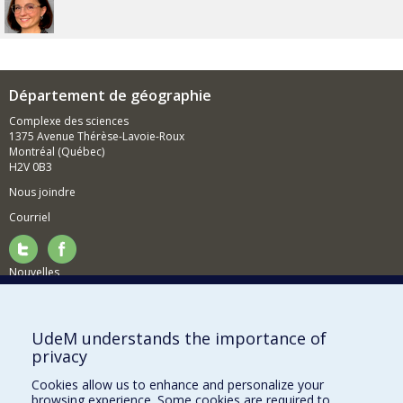
Département de géographie
Complexe des sciences
1375 Avenue Thérèse-Lavoie-Roux
Montréal (Québec)
H2V 0B3
Nous joindre
Courriel
Nouvelles
Activités
Comment soutenir le Département?
UdeM understands the importance of
privacy
BESOIN D'AIDE?
Cookies allow us to enhance and personalize your
Plan du site
browsing experience. Some cookies are required to