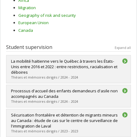
Africa
Migration
Geography of risk and security
European Union
Canada
Student supervision
Expand all
La mobilité haïtienne vers le Québec à travers les États-
Unis entre 2016 et 2022 : entre restrictions, racialisation et
déboires
Thèses et mémoires dirigés / 2024 - 2024
Graduate :
Gustave, Franck
Processus d'accueil des enfants demandeurs d'asile non
Cycle :
Master's
accompagnés au Canada
Grade :
M. Sc.
Thèses et mémoires dirigés / 2024 - 2024
Lien vers le document dans Papyrus
Graduate :
Bigras-Lauzon, Jessie
Sécurisation frontalière et détention de migrants mineurs
Cycle :
Master's
au Canada : étude de cas sur le centre de surveillance de
Grade :
M. Sc.
l'immigration de Laval
Lien vers le document dans Papyrus
Thèses et mémoires dirigés / 2023 - 2023