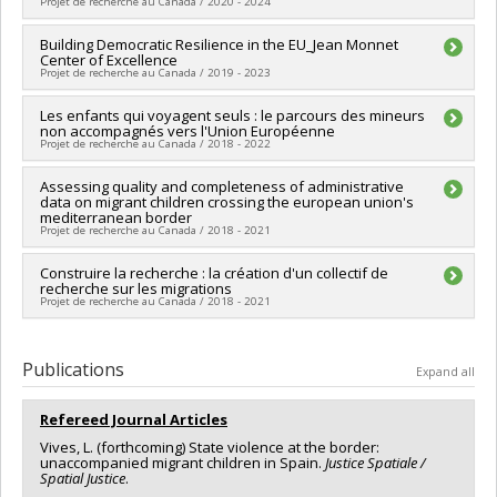
Projet de recherche au Canada / 2020 - 2024
Société et culture (FQRSC)
,
Maria Popova
Grant programs:
PVXXXXXX-(SE) Programme Soutien aux
Funding sources:
Commission européenne (La)
Lead researcher :
Building Democratic Resilience in the EU_Jean Monnet
Luna Vives
équipes de recherche - Stade de développement :
Grant programs:
Center of Excellence
Co-researchers :
Maria Lois
Renouvellement
Projet de recherche au Canada / 2019 - 2023
Funding sources:
CRSH/Conseil de recherches en sciences
humaines du Canada
Lead researcher :
Les enfants qui voyagent seuls : le parcours des mineurs
Laurie Beaudonnet
Grant programs:
PV153480-Subventions de développement
non accompagnés vers l'Union Européenne
Co-researchers :
Frédéric Mérand
,
Luna Vives
Savoir
Projet de recherche au Canada / 2018 - 2022
Funding sources:
Commission européenne (La)
Grant programs:
Lead researcher :
Assessing quality and completeness of administrative
Luna Vives
data on migrant children crossing the european union's
Funding sources:
FRQSC/Fonds de recherche du Québec -
mediterranean border
Société et culture (FQRSC)
Projet de recherche au Canada / 2018 - 2021
Grant programs:
PV113813-(NP) Soutien à la recherche pour la
relève professorale
Lead researcher :
Construire la recherche : la création d'un collectif de
Luna Vives
recherche sur les migrations
Funding sources:
CRSH/Conseil de recherches en sciences
Projet de recherche au Canada / 2018 - 2021
humaines du Canada
Grant programs:
PVX20020-Subvention institutionnelle du
Lead researcher :
Luna Vives
CRSH - Subventions d'exploration
Co-researchers :
Yolande Pottie-Sherman
,
Laura Madokoro
Publications
Expand all
Funding sources:
CRSH/Conseil de recherches en sciences
humaines du Canada
Refereed Journal Articles
Grant programs:
PV152160-Subvention Connexion
Vives, L. (forthcoming) State violence at the border:
unaccompanied migrant children in Spain.
Justice Spatiale /
Spatial Justice
.