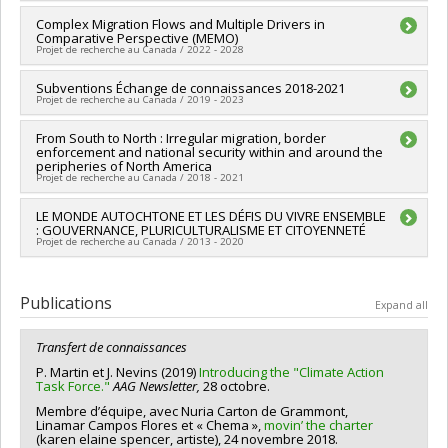
Lead researcher :
Complex Migration Flows and Multiple Drivers in
Patricia Martin
Comparative Perspective (MEMO)
Co-researchers :
Jorge Pantaleon
Projet de recherche au Canada / 2022 - 2028
Funding sources:
CRSH/Conseil de recherches en sciences
humaines du Canada
Lead researcher :
Subventions Échange de connaissances 2018-2021
Anna Triandafyllidou
Grant programs:
PVXXXXXX-Subvention Savoir
Projet de recherche au Canada / 2019 - 2023
Co-researchers :
Patricia Martin
Funding sources:
CRSH/Conseil de recherches en sciences
Lead researcher :
From South to North : Irregular migration, border
Patricia Martin
humaines du Canada
enforcement and national security within and around the
Funding sources:
CRSH/Conseil de recherches en sciences
Grant programs:
PV128152-Subvention de partenariat
peripheries of North America
humaines du Canada
Projet de recherche au Canada / 2018 - 2021
Grant programs:
PVXXXXXX-Subventions d'échange de
connaissances
Lead researcher :
LE MONDE AUTOCHTONE ET LES DÉFIS DU VIVRE ENSEMBLE
Patricia Martin
: GOUVERNANCE, PLURICULTURALISME ET CITOYENNETÉ
Funding sources:
CRSH/Conseil de recherches en sciences
Projet de recherche au Canada / 2013 - 2020
humaines du Canada
Grant programs:
PVX20020-Subvention institutionnelle du
Lead researcher :
Carole Lévesque
CRSH - Subventions d'exploration
Co-researchers :
Jean Leclair
,
Thora Martina Herrmann
,
Publications
Expand all
Patricia Martin
,
Martin Papillon
Funding sources:
CRSH/Conseil de recherches en sciences
Transfert
de connaissances
humaines du Canada
Grant programs:
P. Martin et J. Nevins (2019)
Introducing the "Climate Action
Task Force."
AAG Newsletter,
28 octobre.
Membre d’équipe, avec Nuria Carton de Grammont,
Linamar Campos Flores et « Chema »,
movin’ the charter
(karen elaine spencer, artiste), 24 novembre 2018.