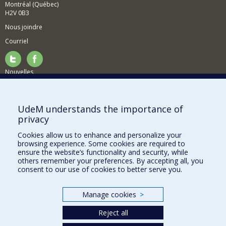
Montréal (Québec)
H2V 0B3
Nous joindre
Courriel
Nouvelles
Activités
Comment soutenir le Département?
UdeM understands the importance of
privacy
BESOIN D'AIDE?
Cookies allow us to enhance and personalize your
Plan du site
browsing experience. Some cookies are required to
Signaler une erreur
ensure the website’s functionality and security, while
others remember your preferences. By accepting all, you
Accessibilité
consent to our use of cookies to better serve you.
FACULTÉ DES ARTS ET DES SCIENCES
Manage cookies
>
Nos départements et écoles
Reject all
Nos centres d'études