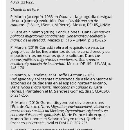
40(2) : 221-225.
Chapitres
de livre
P. Martin (accepté). 1968 en Oaxaca : la geografía desigual
de una (contra)revolución. Dans
Los 68: una era de
rupturas.
(E Allier, I Semo, M Pierre). Mexico, DF : IIS_UNAM.
S. Lara et P. Martin (2019). Conclusiones. Dans
Las nuevas
politicas migratorias canadienses. Gobernanza neoliberal y
manejo de la otredad.
Mexico DF : IIS – UNAM, p. 315-326.
P. Martin. (2019). Canadá retira el requisito de visa. La
geopolítica de los lineamientos de asilo canadiense y su
impacto en los mexicanos que lo solicitan. Dans
Las
nuevas politicas migratorias canadienses. Gobernanza
neoliberal y manejo de la otredad.
Mexico DF : IIS – UNAM, p.
145-176.
P. Martin, A. Lapalme, et M. Roffe Gutman (2015).
Refugiados y solicitantes mexicanos de asilo en Montreal:
acciones de ciudadania en el espacio norteamericano,
Dans
Hacia el otro norte: mexicanos en Canada
(S. Lara
Flores, J. Pantaleon et M. Sanchez Gomez, dirs.), CLACSO,
p. 231-255.
P. Martin. (2010). Genre, citoyenneté et violence dans
l'État de Oaxaca. Dans
Migration,
environnement, violence et
mouvements
sociaux au Mexique,
Dynamiques régionales en
contexte d'économie globalisée.
Marie France Labrecque,
Manon Boulianne, et Sabrina Doyen (dirs.). Québec:
Presses Université Laval et DIALOG: 207-235.