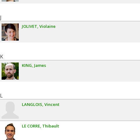
J
JOLIVET
Violaine
K
KING
James
L
LANGLOIS
Vincent
LE CORRE
Thibault