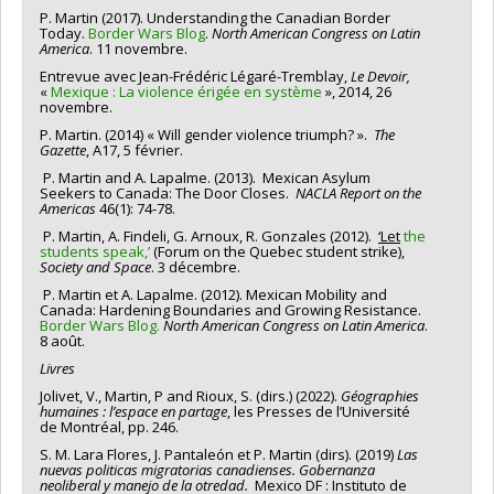
P. Martin (2017). Understanding the Canadian Border
Today.
Border Wars Blog
.
North American Congress on Latin
America
. 11 novembre.
Entrevue avec Jean-Frédéric Légaré-Tremblay,
Le Devoir,
«
Mexique : La violence érigée en système
», 2014, 26
novembre.
P. Martin. (2014) « Will gender violence triumph? ».
The
Gazette
, A17, 5 février.
P. Martin and A. Lapalme. (2013). Mexican Asylum
Seekers to Canada: The Door Closes.
NACLA Report on the
Americas
46(1): 74-78.
P. Martin, A. Findeli, G. Arnoux, R. Gonzales (2012).
‘Let
the
students speak,’
(Forum on the Quebec student strike),
Society and Space
. 3 décembre.
P. Martin et A. Lapalme. (2012). Mexican Mobility and
Canada: Hardening Boundaries and Growing Resistance.
Border Wars Blog.
North American
Congress on Latin America
.
8 août.
Livres
Jolivet, V., Martin, P and Rioux, S. (dirs.) (2022).
Géographies
humaines : l’espace en partage
, les Presses de l’Université
de Montréal, pp. 246.
S. M. Lara Flores, J. Pantaleón et P. Martin (dirs). (2019)
Las
nuevas politicas migratorias canadienses. Gobernanza
neoliberal y manejo de la otredad.
Mexico DF : Instituto de