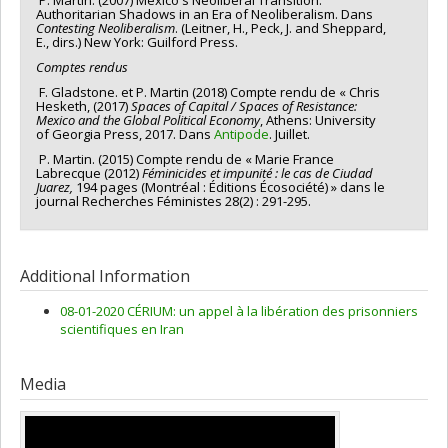
P. Martin. (2007) Mexico's Neoliberal Transition:
Authoritarian Shadows in an Era of Neoliberalism. Dans
Contesting Neoliberalism
. (Leitner, H., Peck, J. and Sheppard,
E., dirs.) New York: Guilford Press.
Comptes
rendus
F. Gladstone. et P. Martin (2018) Compte rendu de « Chris
Hesketh, (2017)
Spaces of Capital / Spaces of Resistance:
Mexico and the Global Political Economy
, Athens: University
of Georgia Press, 2017. Dans
Antipode
. Juillet.
P. Martin. (2015) Compte rendu de « Marie France
Labrecque (2012)
Féminicides
et impunité : le cas de Ciudad
Juarez,
194 pages (Montréal : Éditions Écosociété) » dans le
journal Recherches Féministes 28(2) : 291-295.
Additional Information
08-01-2020 CÉRIUM: un appel à la libération des prisonniers
scientifiques en Iran
Media