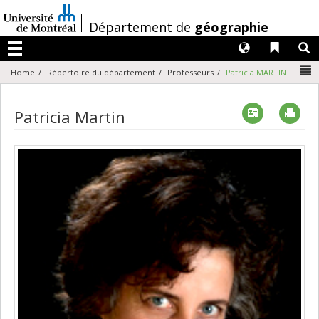
Passer
au
/
Département de
géographie
contenu
Langues
Liens 
R
Menu
N
Home
Répertoire du département
Professeurs
Patricia MARTIN
Vcard
Imp
Patricia Martin