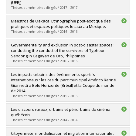
Grade :
M. Sc.
(UERJ)
Lien vers le document dans Papyrus
Thèses et mémoires dirigés / 2017 - 2017
Graduate :
Lafaiete Courty Leite, Diego
Maestros de Oaxaca. Ethnographie post-exotique des
Cycle :
Master's
pratiques et espaces politiques locaux au Mexique.
Grade :
M. Sc.
Thèses et mémoires dirigés / 2016 - 2016
Lien vers le document dans Papyrus
Graduate :
Métais, Julie
Governmentality and exclusion in post-disaster spaces :
Cycle :
Doctoral
conducting the conduct of the survivors of Typhoon
Grade :
Ph. D.
Sendong in Cagayan de Oro, Philippines
Lien vers le document dans Papyrus
Thèses et mémoires dirigés / 2016 - 2016
Graduate :
Gibb, Christine
Les impacts urbains des évènements sportifs
Cycle :
Doctoral
internationaux : les cas du parc municipal Américo Renné
Grade :
Ph. D.
Giannetti à Belo Horizonte (Brésil) et la Coupe du monde
Lien vers le document dans Papyrus
de 2014
Thèses et mémoires dirigés / 2015 - 2015
Graduate :
Bastos Pedrosa Rodrigues, Julia
Les discours ruraux, urbains et périurbains du cinéma
Cycle :
Master's
québécois
Grade :
M. Sc.
Thèses et mémoires dirigés / 2014 - 2014
Lien vers le document dans Papyrus
Graduate :
Naud, Daniel
Citoyenneté, mondialisation et migration internationale :