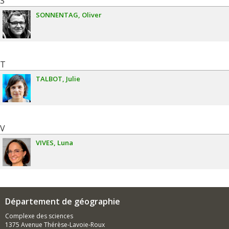
S
SONNENTAG
Oliver
T
TALBOT
Julie
V
VIVES
Luna
Département de géographie
Complexe des sciences
1375 Avenue Thérèse-Lavoie-Roux