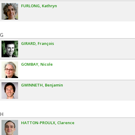
FURLONG
Kathryn
G
GIRARD
François
GOMBAY
Nicole
GWINNETH
Benjamin
H
HATTON-PROULX
Clarence