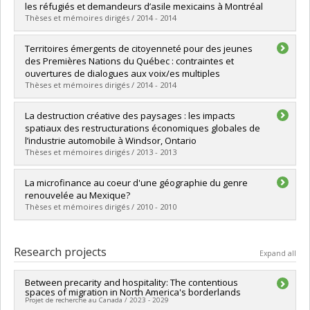
Cycle :
Doctoral
les réfugiés et demandeurs d’asile mexicains à Montréal
Grade :
Ph. D.
Thèses et mémoires dirigés / 2014 - 2014
Lien vers le document dans Papyrus
Graduate :
Lapalme, Annie
Territoires émergents de citoyenneté pour des jeunes
Cycle :
Master's
des Premières Nations du Québec : contraintes et
Grade :
M. Sc.
ouvertures de dialogues aux voix/es multiples
Lien vers le document dans Papyrus
Thèses et mémoires dirigés / 2014 - 2014
Graduate :
Guimont Marceau, Stéphane
La destruction créative des paysages : les impacts
Cycle :
Doctoral
spatiaux des restructurations économiques globales de
Grade :
Ph. D.
l’industrie automobile à Windsor, Ontario
Lien vers le document dans Papyrus
Thèses et mémoires dirigés / 2013 - 2013
Graduate :
Cuillerier-Serre, Sarah
La microfinance au coeur d'une géographie du genre
Cycle :
Master's
renouvelée au Mexique?
Grade :
M. Sc.
Thèses et mémoires dirigés / 2010 - 2010
Lien vers le document dans Papyrus
Graduate :
Maheu, Josiane
Cycle :
Master's
Research projects
Expand all
Grade :
M. Sc.
Lien vers le document dans Papyrus
Between precarity and hospitality: The contentious
spaces of migration in North America's borderlands
Projet de recherche au Canada / 2023 - 2029