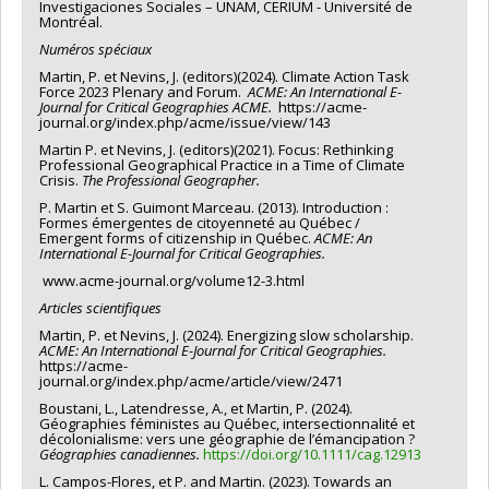
Investigaciones Sociales – UNAM, CERIUM - Université de
Montréal.
Numéros
spéciaux
Martin, P. et Nevins, J. (editors)(2024). Climate Action Task
Force 2023 Plenary and Forum.
ACME: An International E-
Journal for Critical Geographies ACME.
https://acme-
journal.org/index.php/acme/issue/view/143
Martin P. et Nevins, J. (editors)(2021). Focus: Rethinking
Professional Geographical Practice in a Time of Climate
Crisis.
The Professional Geographer.
P. Martin et S. Guimont Marceau. (2013). Introduction :
Formes émergentes de citoyenneté au Québec /
Emergent forms of citizenship in Québec.
ACME: An
International E-Journal for Critical
Geographies.
www.acme-journal.org/volume12-3.html
Articles scientifiques
Martin, P. et Nevins, J. (2024). Energizing slow scholarship.
ACME: An International E-Journal for Critical Geographies.
https://acme-
journal.org/index.php/acme/article/view/2471
Boustani, L., Latendresse, A., et Martin, P. (2024).
Géographies féministes au Québec, intersectionnalité et
décolonialisme: vers une géographie de l’émancipation ?
Géographies canadiennes.
https://doi.org/10.1111/cag.12913
L. Campos-Flores, et P. and Martin. (2023). Towards an