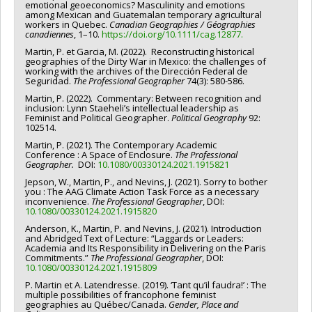
emotional geoeconomics? Masculinity and emotions
among Mexican and Guatemalan temporary agricultural
workers in Quebec.
Canadian Geographies / Géographies
canadiennes
, 1–10.
https://doi.org/10.1111/cag.12877.
Martin, P. et Garcia, M. (2022). Reconstructing historical
geographies of the Dirty War in Mexico: the challenges of
working with the archives of the Dirección Federal de
Seguridad.
The Professional Geographer
74(3): 580-586.
Martin, P. (2022). Commentary: Between recognition and
inclusion: Lynn Staeheli’s intellectual leadership as
Feminist and Political Geographer.
Political Geography
92:
102514.
Martin, P. (2021). The Contemporary Academic
Conference : A Space of Enclosure.
The Professional
Geographer.
DOI:
10.1080/00330124.2021.1915821
Jepson, W., Martin, P., and Nevins, J. (2021). Sorry to bother
you : The AAG Climate Action Task Force as a necessary
inconvenience.
The Professional Geographer
, DOI:
10.1080/00330124.2021.1915820
Anderson, K., Martin, P. and Nevins, J. (2021). Introduction
and Abridged Text of Lecture: “Laggards or Leaders:
Academia and Its Responsibility in Delivering on the Paris
Commitments.”
The Professional Geographer
, DOI:
10.1080/00330124.2021.1915809
P. Martin et A. Latendresse. (2019). ‘Tant qu’il faudra!’ : The
multiple possibilities of francophone feminist
geographies au Québec/Canada.
Gender, Place and