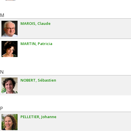
M
MAROIS
Claude
MARTIN
Patricia
N
NOBERT
Sébastien
P
PELLETIER
Johanne