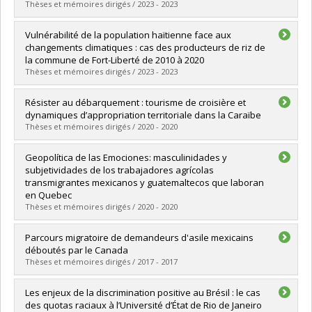
Grade :
Ph. D.
Thèses et mémoires dirigés / 2023 - 2023
Lien vers le document dans Papyrus
Graduate :
Bélisle, Kelly
Vulnérabilité de la population haïtienne face aux
Cycle :
Master's
changements climatiques : cas des producteurs de riz de
Grade :
M. Sc.
la commune de Fort-Liberté de 2010 à 2020
Lien vers le document dans Papyrus
Thèses et mémoires dirigés / 2023 - 2023
Graduate :
Pierre, Jacquelin
Résister au débarquement : tourisme de croisière et
Cycle :
Master's
dynamiques d’appropriation territoriale dans la Caraïbe
Grade :
M. Sc.
Thèses et mémoires dirigés / 2020 - 2020
Lien vers le document dans Papyrus
Graduate :
Renaud, Luc
Geopolítica de las Emociones: masculinidades y
Cycle :
Doctoral
subjetividades de los trabajadores agrícolas
Grade :
Ph. D.
transmigrantes mexicanos y guatemaltecos que laboran
Lien vers le document dans Papyrus
en Quebec
Thèses et mémoires dirigés / 2020 - 2020
Graduate :
Campos Flores, Lina Margarita (Linamar)
Parcours migratoire de demandeurs d'asile mexicains
Cycle :
Doctoral
déboutés par le Canada
Grade :
Ph. D.
Thèses et mémoires dirigés / 2017 - 2017
Lien vers le document dans Papyrus
Graduate :
Régnier-Pelletier, Myriam
Les enjeux de la discrimination positive au Brésil : le cas
Cycle :
Master's
des quotas raciaux à l’Université d’État de Rio de Janeiro