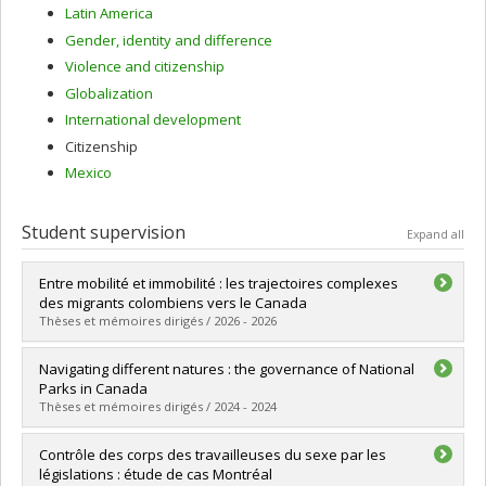
Latin America
Gender, identity and difference
Violence and citizenship
Globalization
International development
Citizenship
Mexico
Student supervision
Expand all
Entre mobilité et immobilité : les trajectoires complexes
des migrants colombiens vers le Canada
Thèses et mémoires dirigés / 2026 - 2026
Graduate :
Romero Perea, Gerardo José Luis
Navigating different natures : the governance of National
Cycle :
Master's
Parks in Canada
Grade :
M. Sc.
Thèses et mémoires dirigés / 2024 - 2024
Lien vers le document dans Papyrus
Graduate :
García Perez de Arce, Magdalena
Contrôle des corps des travailleuses du sexe par les
Cycle :
Doctoral
législations : étude de cas Montréal