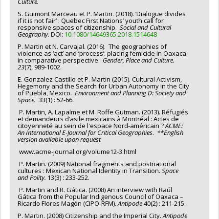
Culture.
S. Guimont Marceau et P. Martin. (2018). ‘Dialogue divides
if it is not fair’ : Quebec First Nations’ youth call for
responsive spaces of citizenship.
Social
and Cultural
Geography.
DOI:
10.1080/14649365.2018.1514648
P. Martin et N. Carvajal. (2016). The geographies of
violence as ‘act’ and ‘process’: placing femicide in Oaxaca
in comparative perspective.
Gender, Place and
Culture.
23
(7), 989-1002.
E. Gonzalez Castillo et P. Martin (2015). Cultural Activism,
Hegemony and the Search for Urban Autonomy in the City
of Puebla, Mexico.
Environment and
Planning D: Society and
Space.
33(1) : 52-66.
P. Martin, A. Lapalme et M. Roffe Gutman. (2013). Réfugiés
et demandeurs d’asile mexicains à Montréal : Actes de
citoyenneté au sein de l'espace Nord-américain ?
ACME:
An International
E-Journal for
Critical Geographies
.
**English
version available upon request
www.acme-journal.org/volume12-3.html
P. Martin. (2009) National fragments and postnational
cultures : Mexican National Identity in Transition.
Space
and Polity.
13(3) : 233-252.
P. Martin and R. Gática. (2008) An interview with Raúl
Gática from the Popular Indigenous Council of Oaxaca –
Ricardo Flores Magón (CIPO-RFM).
Antipode
40(2) : 211-215.
P. Martin. (2008) Citizenship and the Imperial City.
Antipode