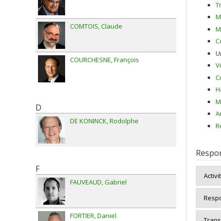
T
M
COMTOIS
Claude
M
C
U
COURCHESNE
François
V
C
Ha
M
D
A
DE KONINCK
Rodolphe
R
Respon
F
Activi
FAUVEAUD
Gabriel
Respo
FORTIER
Daniel
Trans