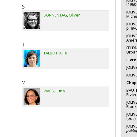
(1960
S
JOLIV
SONNENTAG
Oliver
Miche
JOLIV
p.49-
JOLIV
Améri
T
FELDM
Urban
TALBOT
Julie
Livre 
JOLIV
JOLIV
V
Chapi
BAUTES
VIVES
Luna
Rivièr
JOLIV
Rioux
JOLIV
(eds)
JOLIV
politi