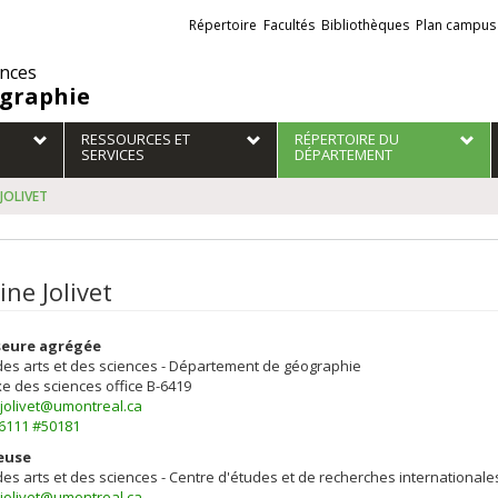
Liens
Répertoire
Facultés
Bibliothèques
Plan campus
externes
ences
graphie
RESSOURCES ET
RÉPERTOIRE DU
SERVICES
DÉPARTEMENT
 JOLIVET
ine Jolivet
seure agrégée
des arts et des sciences - Département de géographie
e des sciences
office B-6419
.jolivet@umontreal.ca
-6111 #50181
euse
des arts et des sciences - Centre d'études et de recherches internationale
.jolivet@umontreal.ca