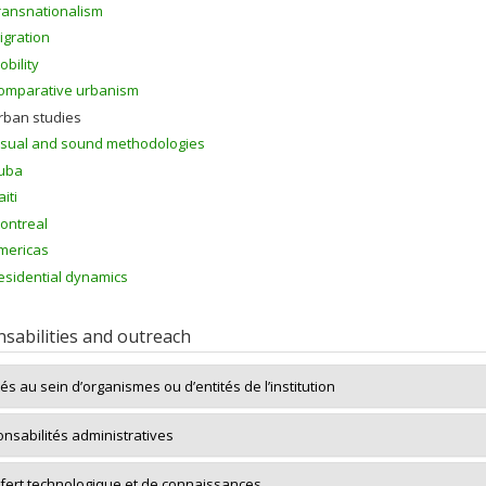
ransnationalism
igration
obility
omparative urbanism
rban studies
isual and sound methodologies
uba
iti
ontreal
mericas
esidential dynamics
sabilities and outreach
tés au sein d’organismes ou d’entités de l’institution
nsabilités administratives
fert technologique et de connaissances