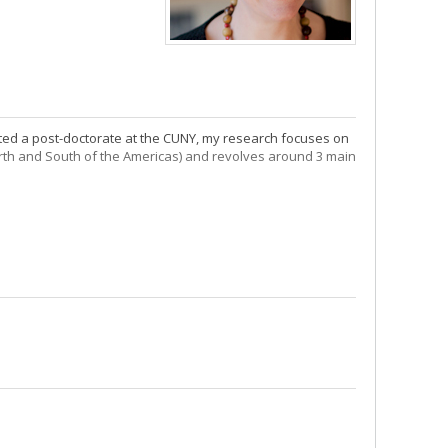
ed a post-doctorate at the CUNY, my research focuses on
orth and South of the Americas) and revolves around 3 main
uestion of transnational mobility (migration, tourism,
 and places transformation in inner-city neighborhoods and
nd counter-cartography are at the heart of my research
he issues surrounding inhabitation and displacement.