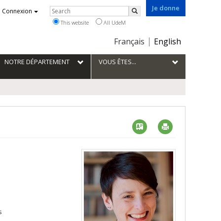
Je donne
Rechercher
Connexion
Search
This website
All UdeM
Choix
Français
English
de
la
NOTRE DÉPARTEMENT
VOUS ÊTES...
langue
Vcard
Imprimer
s