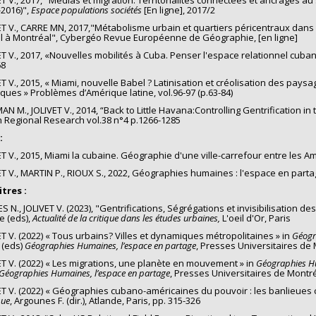
-2016)",
Espace populations sociétés
[En ligne], 2017/2
ET V., CARRE MN, 2017,"Métabolisme urbain et quartiers péricentraux dans l
l à Montréal", Cybergéo Revue Européenne de Géographie, [en ligne]
ET V., 2017, «Nouvelles mobilités à Cuba. Penser l'espace relationnel cuban
68
ET V., 2015, « Miami, nouvelle Babel ? Latinisation et créolisation des pays
ques » Problèmes d’Amérique latine, vol.96-97 (p.63-84)
AN M., JOLIVET V., 2014, “Back to Little Havana:Controlling Gentrification in
 Regional Research vol.38 n°4 p.1266-1285
:
ET V., 2015, Miami la cubaine. Géographie d'une ville-carrefour entre les A
ET V., MARTIN P., RIOUX S., 2022, Géographies humaines : l'espace en part
tres :
 N., JOLIVET V. (2023), "Gentrifications, Ségrégations et invisibilisation des
e (eds),
Actualité de la critique dans les études urbaines,
L'oeil d'Or, Paris
ET V. (2022) « Tous urbains? Villes et dynamiques métropolitaines » in
Géogr
 (eds)
Géographies Humaines, l’espace en partage
, Presses Universitaires de
ET V. (2022) « Les migrations, une planète en mouvement » in
Géographies Hu
Géographies Humaines, l’espace en partage
, Presses Universitaires de Montré
ET V. (2022) « Géographies cubano-américaines du pouvoir : les banlieues c
que
, Argounes F. (dir.), Atlande, Paris, pp. 315-326