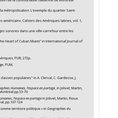
a métropolisation. L'exemple du quartier Saint-
o-américain», Cahiers des Amériques latines, vol. 1,
ages sonores dans une ville-carrefour entre les
 the Heart of Cuban Miami” in International Journal of
mériques, PUR, 272p.
age, PUM,
 classes populaires" in A. Clerval, C. Gardesse, J.
aphies Humaines, l’espace en partage
, in Jolivet, Martin,
 Montréal pp.53-70
maines, l’espace en partage
in Jolivet, Martin, Rioux
al, pp.107-124
omme territoire politique » in
Geographies du