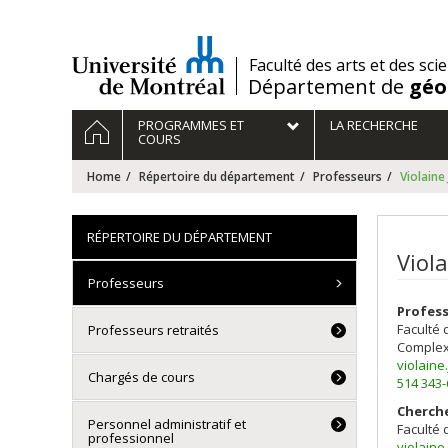
Passer
au
contenu
/
Faculté des arts et des sci
Département de
géo
Navigation
HOME
PROGRAMMES ET
LA RECHERCHE
principale
COURS
Home
Répertoire du département
Professeurs
Violaine
RÉPERTOIRE DU DÉPARTEMENT
Viola
Professeurs
Profes
Faculté 
Professeurs retraités
Complex
violaine
Chargés de cours
514 343
Cherch
Personnel administratif et
Faculté 
professionnel
violaine