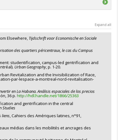
a
'exploration
a
Expand all
'exploration
 From Elsewhere,
Tijdschrift voor Economische en Sociale
lorisation des quartiers péricentraux, le cas du Campus
ment: studentification, campus-led gentrification and
ntréal).
Urban Geography
, p. 1-20.
rban Revitalization and the Invisibilization of Race,
tisation-par-lespace-a-montreal-nord-revitalisation-
invertir en La Habana. Análisis espaciales de los precios
ón, 36 p.
http://hdl.handle.net/1866/25363
ation and gentrification in the central
n Studies
 liens
, Cahiers des Amériques latines, n°91,
ouveaux médias dans les mobilités et ancrages des
au sein de la communauté haïtienne de Montréal