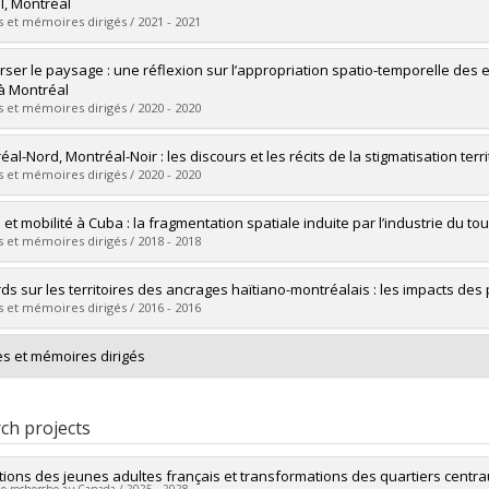
 :
Master's
l, Montréal
 :
M.A.
 et mémoires dirigés / 2021 - 2021
vers le document dans Papyrus
uate :
Reiser, Chloé
rser le paysage : une réflexion sur l’appropriation spatio-temporelle des e
 :
Doctoral
à Montréal
 :
Ph. D.
 et mémoires dirigés / 2020 - 2020
vers le document dans Papyrus
uate :
Baumann-Lapierre, Yannick
al-Nord, Montréal-Noir : les discours et les récits de la stigmatisation terri
 :
Master's
 et mémoires dirigés / 2020 - 2020
 :
M.A.
vers le document dans Papyrus
uate :
Vogler, Antoine
 et mobilité à Cuba : la fragmentation spatiale induite par l’industrie du t
 :
Master's
 et mémoires dirigés / 2018 - 2018
 :
M. Sc.
vers le document dans Papyrus
uate :
Deschamps-Band, Mariève
ds sur les territoires des ancrages haïtiano-montréalais : les impacts des
 :
Master's
 et mémoires dirigés / 2016 - 2016
 :
M. Sc.
vers le document dans Papyrus
uate :
Lanno-Cyr, Sophie
s et mémoires dirigés
 :
Master's
 :
M. Sc.
vers le document dans Papyrus
ch projects
tions des jeunes adultes français et transformations des quartiers centr
de recherche au Canada / 2025 - 2028