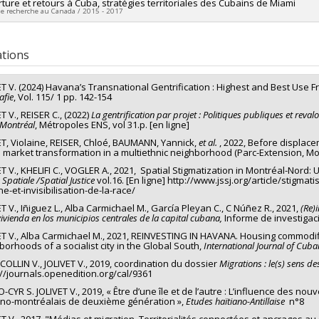
researcher :
ture et retours à Cuba, stratégies territoriales des Cubains de Miami
Violaine Jolivet
 programs:
de recherche au Canada / 2015 - 2017
ng sources:
CRSH/Conseil de recherches en sciences humaines du Canad
 programs:
PVX20020-Subvention institutionnelle du CRSH - Subventions d
researcher :
Violaine Jolivet
ng sources:
CRSH/Conseil de recherches en sciences humaines du Canad
ations
 programs:
PVX20020-Subvention institutionnelle du CRSH - Subventions d
ET V. (2024) Havana’s Transnational Gentrification : Highest and Best Use
afie
, Vol. 115/ 1 pp. 142-154
T V., REISER C., (2022)
La gentrification par projet : Politiques publiques et reva
 Montréal
, Métropoles ENS, vol 31.p. [en ligne]
ET, Violaine, REISER, Chloé, BAUMANN, Yannick,
et al.
, 2022, Before displace
l market transformation in a multiethnic neighborhood (Parc-Extension, Mo
T V., KHELIFI C., VOGLER A., 2021, Spatial Stigmatization in Montréal-Nord: U
e Spatiale /Spatial Justice
vol.16. [En ligne] http://www.jssj.org/article/stigma
e-et-invisibilisation-de-la-race/
T V., Iñiguez L., Alba Carmichael M., García Pleyan C., C Núñez R., 2021,
(Re)
vivienda en los municipios centrales de la capital cubana,
Informe de investigaci
ET V., Alba Carmichael M., 2021, REINVESTING IN HAVANA. Housing commodific
borhoods of a socialist city in the Global South,
International Journal of Cuba
COLLIN V., JOLIVET V., 2019, coordination du dossier
Migrations : le(s) sens des
://journals.openedition.org/cal/9361
-CYR S. JOLIVET V., 2019, « Être d’une île et de l’autre : L’influence des n
ano-montréalais de deuxième génération »,
Etudes haïtiano-Antillaise
n°8
ET V., 2017, "Médias et migration. Territorialités connectées et ancrages 