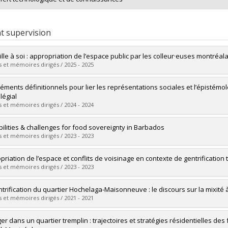
t supervision
lle à soi : appropriation de l’espace public par les colleur·euses montréala
 et mémoires dirigés / 2025 - 2025
uate :
Fighiera, Juliette
léments définitionnels pour lier les représentations sociales et l’épisté
 :
Master's
légial
 :
M. Sc.
 et mémoires dirigés / 2024 - 2024
vers le document dans Papyrus
uate :
Mireault-Lalancette, Colin
bilities & challenges for food sovereignty in Barbados
 :
Master's
 et mémoires dirigés / 2023 - 2023
 :
M. Sc.
vers le document dans Papyrus
uate :
Fortin, Cloé
priation de l’espace et conflits de voisinage en contexte de gentrification
 :
Master's
 et mémoires dirigés / 2023 - 2023
 :
M. Sc.
vers le document dans Papyrus
uate :
Sadki, Aba
ntrification du quartier Hochelaga-Maisonneuve : le discours sur la mixité 
 :
Doctoral
 et mémoires dirigés / 2021 - 2021
 :
Ph. D.
vers le document dans Papyrus
uate :
Nastase, Iulia
ger dans un quartier tremplin : trajectoires et stratégies résidentielles des