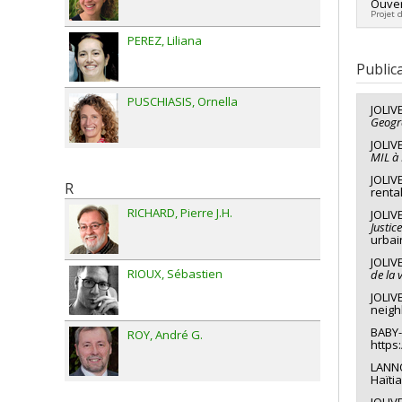
Lead 
Ouver
Grant
Projet 
Fundi
Grant
PEREZ
Liliana
Lead 
Fundi
Public
Grant
PUSCHIASIS
Ornella
JOLIV
Geogr
JOLIVE
MIL à
JOLIV
R
renta
RICHARD
Pierre J.H.
JOLIVE
Justic
urbain
JOLIVE
RIOUX
Sébastien
de la 
JOLIV
neigh
BABY-
ROY
André G.
https
LANNO
Haïti
JOLIV