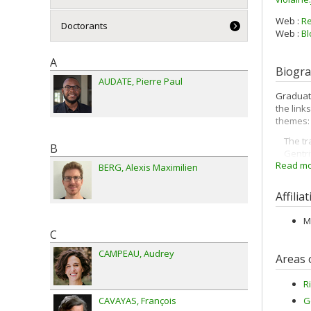
Web :
R
Doctorants
Web :
Bl
A
Biogr
AUDATE
Pierre Paul
Graduat
the link
themes:
The tra
B
Gentrifi
Read mor
Sense o
BERG
Alexis Maximilien
Affilia
In Montr
circulat
M
inner su
C
The use 
CAMPEAU
Audrey
methodol
Areas 
Ri
CAVAYAS
François
G