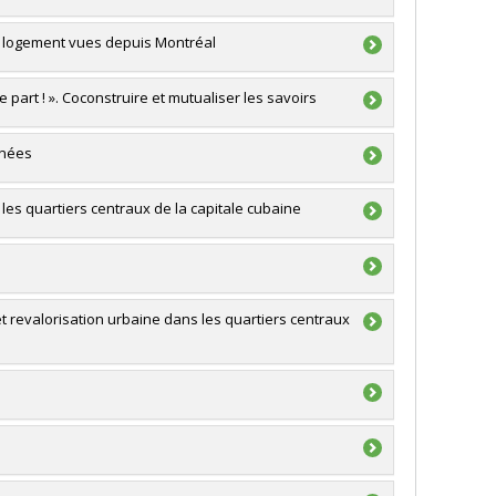
e du logement vues depuis Montréal
a
e part ! ». Coconstruire et mutualiser les savoirs
land
,
Louis Gaudreau
,
David Wachsmuth
,
Benoît Frate
RSC)
înées
- Stade de développement : Nouvelle équipe
 Gaudreau
a
 les quartiers centraux de la capitale cubaine
sabelle Marchand
RSC)
a
t revalorisation urbaine dans les quartiers centraux
a
a
postdoctoraux et du personnel de soutien à la
RSC)