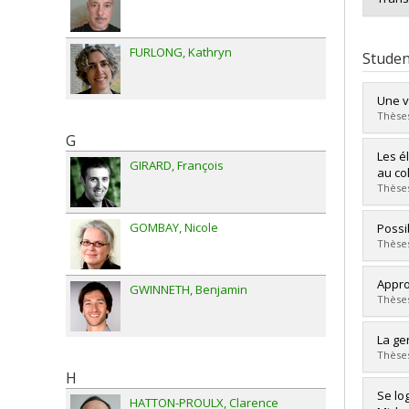
FURLONG
Kathryn
Studen
Une vi
Thèses
G
Grad
Les é
GIRARD
François
Cycle
au col
Grade
Thèses
Lien 
Grad
GOMBAY
Nicole
Possi
Cycle
Thèses
Grade
Lien 
Grad
Appro
GWINNETH
Benjamin
Cycle
Thèses
Grade
Lien 
Grad
La ge
Cycle
Thèses
Grade
H
Lien 
Grad
Se lo
HATTON-PROULX
Clarence