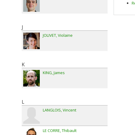
R
Bouc
Sauln
Fundi
Grant
J
JOLIVET
Violaine
K
KING
James
L
LANGLOIS
Vincent
LE CORRE
Thibault