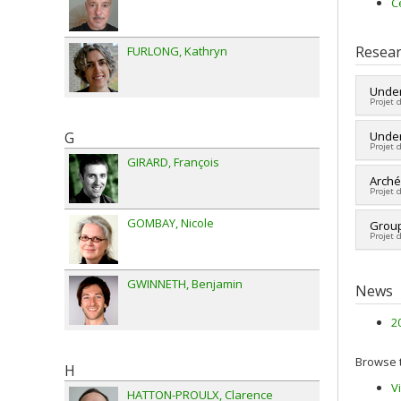
C
Resear
FURLONG
Kathryn
Under
Projet 
G
Lead 
Under
Projet 
Fundi
GIRARD
François
Grant
Lead 
Arché
Projet 
Fundi
Grant
GOMBAY
Nicole
Lead 
Group
Projet 
Co-re
Fundi
Lead 
Grant
GWINNETH
Benjamin
Co-re
News
Sandr
Pierr
2
Yanni
Kare
Browse t
Laro
H
Katri
V
HATTON-PROULX
Clarence
Anton