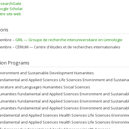
esearchGate
ogle Scholar
tre site web
tions
embre –
GRIL — Groupe de recherche interuniversitaire en Limnologie
embre –
CÉRIUM — Centre d'études et de recherches internationales
ion Programs
nvironment and Sustainable Development Humanities
undamental and Applied Sciences Life Sciences Environment and Sustain
iterature and Languages Humanities Social Sciences
umanities Fundamental and Applied Sciences Environment and Sustaina
umanities Fundamental and Applied Sciences Environment and Sustaina
umanities Fundamental and Applied Sciences Environment and Sustaina
undamental and Applied Sciences Health Sciences Life Sciences Environ
undamental and Applied Sciences Health Sciences Life Sciences Environ