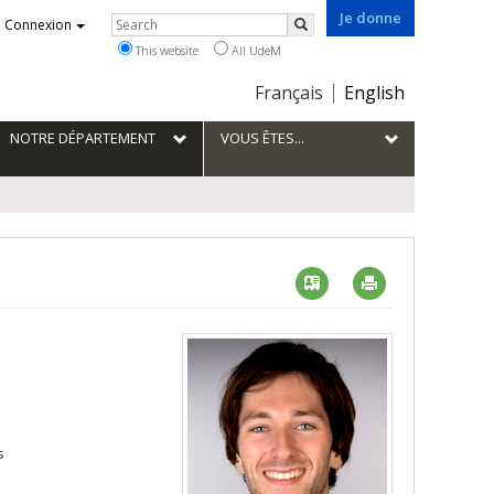
Je donne
Rechercher
Connexion
Search
This website
All UdeM
Choix
Français
English
de
la
NOTRE DÉPARTEMENT
VOUS ÊTES...
langue
Vcard
Imprimer
s