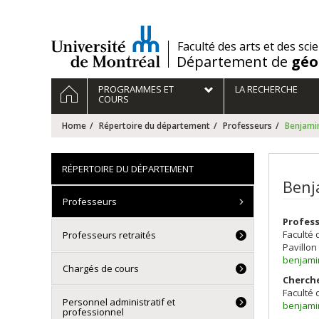
Passer
au
contenu
/
Faculté des arts et des sci
Département de
géo
Navigation
HOME
PROGRAMMES ET
LA RECHERCHE
principale
COURS
Home
Répertoire du département
Professeurs
Benjam
RÉPERTOIRE DU DÉPARTEMENT
Benj
Professeurs
Profess
Faculté 
Professeurs retraités
Pavillon
benjami
Chargés de cours
Cherch
Faculté 
Personnel administratif et
benjami
professionnel