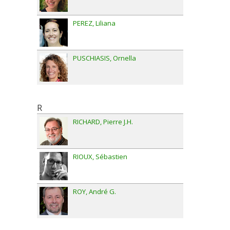
PEREZ
Liliana
PUSCHIASIS
Ornella
R
RICHARD
Pierre J.H.
RIOUX
Sébastien
ROY
André G.