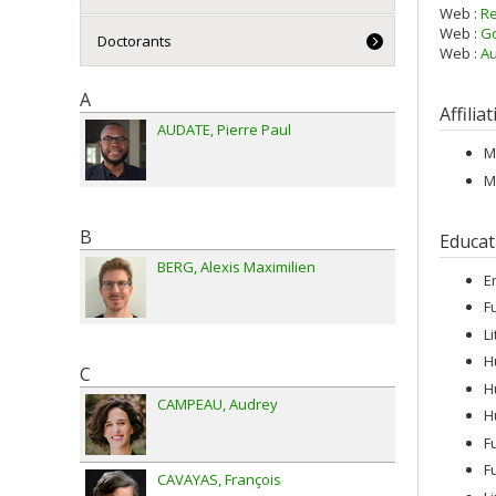
Web :
R
Web :
Go
Doctorants
Web :
Au
A
Affilia
AUDATE
Pierre Paul
M
M
B
Educat
BERG
Alexis Maximilien
E
F
L
H
C
H
CAMPEAU
Audrey
H
F
F
CAVAYAS
François