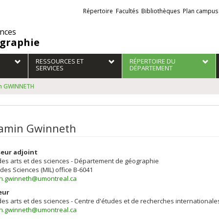
Liens
Répertoire
Facultés
Bibliothèques
Plan campus
externes
ences
graphie
RESSOURCES ET
RÉPERTOIRE DU
SERVICES
DÉPARTEMENT
in GWINNETH
amin Gwinneth
eur adjoint
des arts et des sciences - Département de géographie
 des Sciences (MIL)
office B-6041
n.gwinneth@umontreal.ca
eur
des arts et des sciences - Centre d'études et de recherches internationale
n.gwinneth@umontreal.ca