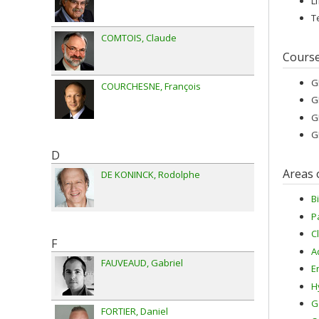
L
T
COMTOIS
Claude
Cours
G
COURCHESNE
François
G
G
G
D
Areas 
DE KONINCK
Rodolphe
B
P
C
F
A
FAUVEAUD
Gabriel
E
H
G
FORTIER
Daniel