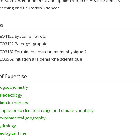
ife Sciences Fundamental and Applied Sciences Health Sciences
eaching and Education Sciences
es
EO1122 Système Terre 2
EO3132 Paléogéographie
EO3182 Terrain en environnement physique 2
EO3562 Initiation à la démarche scientifique
of Expertise
iogeochemistry
aleoecology
limatic changes
daptation to climate change and climate variability
nvironmental geography
ydrology
eological Time