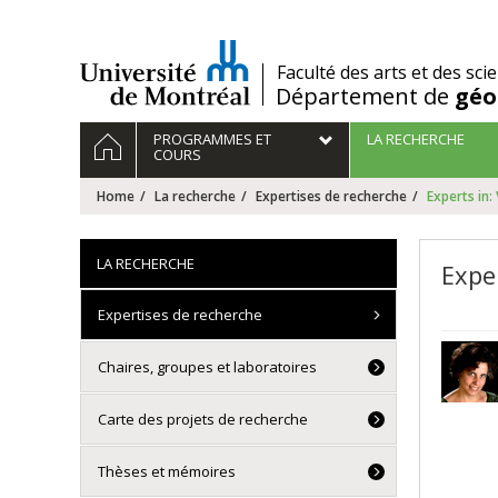
Passer
au
contenu
/
Faculté des arts et des sci
Département de
géo
Navigation
HOME
PROGRAMMES ET
LA RECHERCHE
principale
COURS
Home
La recherche
Expertises de recherche
Experts in:
LA RECHERCHE
Exper
Expertises de recherche
Chaires, groupes et laboratoires
Carte des projets de recherche
Thèses et mémoires