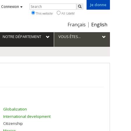
Je donne
Rechercher
Connexion
Search
This website
All UdeM
Choix
Français
English
de
la
NOTRE DÉPARTEMENT
VOUS ÊTES...
langue
Globalization
International development
Citizenship
Mexico