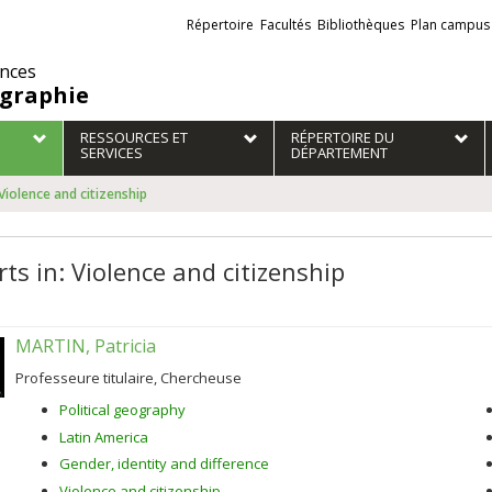
Liens
Répertoire
Facultés
Bibliothèques
Plan campus
externes
ences
graphie
RESSOURCES ET
RÉPERTOIRE DU
SERVICES
DÉPARTEMENT
 Violence and citizenship
ts in: Violence and citizenship
MARTIN, Patricia
Professeure titulaire, Chercheuse
Political geography
Latin America
Gender, identity and difference
Violence and citizenship