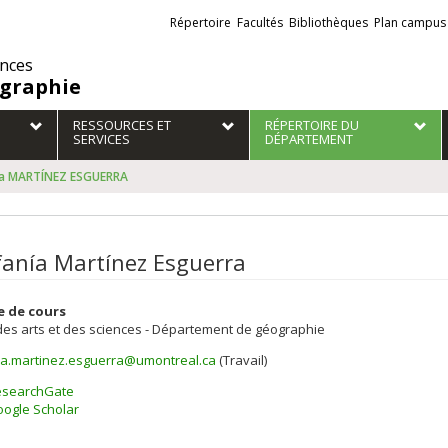
Liens
Répertoire
Facultés
Bibliothèques
Plan campus
externes
ences
graphie
RESSOURCES ET
RÉPERTOIRE DU
SERVICES
DÉPARTEMENT
ía MARTÍNEZ ESGUERRA
fanía Martínez Esguerra
e de cours
des arts et des sciences - Département de géographie
ia.martinez.esguerra@umontreal.ca
(Travail)
els
esearchGate
ogle Scholar