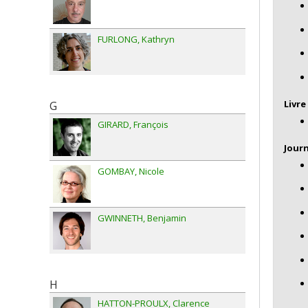
FURLONG
Kathryn
Livre
G
GIRARD
François
Journ
GOMBAY
Nicole
GWINNETH
Benjamin
H
HATTON-PROULX
Clarence