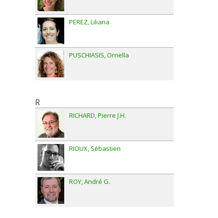
PEREZ
Liliana
PUSCHIASIS
Ornella
R
RICHARD
Pierre J.H.
RIOUX
Sébastien
ROY
André G.