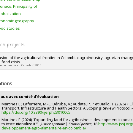
onaco, Principality of
lobalization
conomic geography
ood studies
ch projects
sion of the agricultural frontier in Colombia: agroindustry, agrarian change
 food crisis
de recherche au Canada / 2018
researcher :
Estefanía Martínez Esguerra
ng sources:
FRQSC/Fonds de recherche du Québec - Société et culture (FQ
ations
 programs:
PVXXXXXX-Subventions générales et projets spéciaux
naux avec comité d’évaluation
Martinez E.; Laferrière, M.-C; Bérubé, A.; Audate, P. P et Diallo, T. (2026) «
Transport, Infrastructure and Health Sectors: A Scoping Review Protocol », In
https://doi.org/10.3390/ijerph23010065
Martinez E (2024) “Expanding land for agribusiness development in postc
to institutionalize it?”,
Justice spatiale | Spatial Justice
, 18
http://www.jssj.org
developpement-agro-alimentaire-en-colombie/