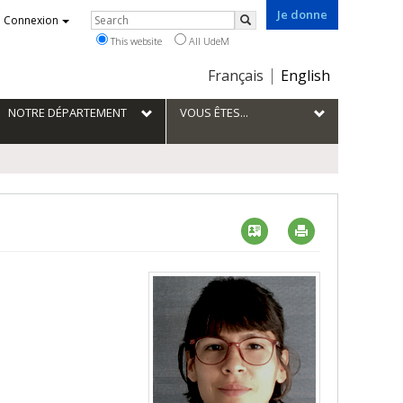
Je donne
Rechercher
Connexion
Search
This website
All UdeM
Choix
Français
English
de
la
NOTRE DÉPARTEMENT
VOUS ÊTES...
langue
Vcard
Imprimer