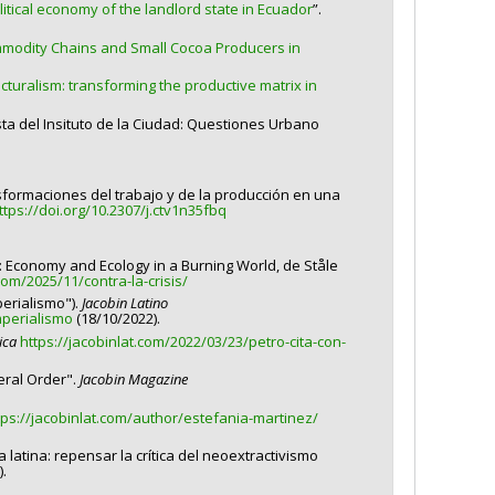
itical economy of the landlord state in Ecuador
”.
mmodity Chains and Small Cocoa Producers in
turalism: transforming the productive matrix in
ista del Insituto de la Ciudad: Questiones Urbano
nsformaciones del trabajo y de la producción en una
ttps://doi.org/10.2307/j.ctv1n35fbq
sis: Economy and Ecology in a Burning World, de Ståle
com/2025/11/contra-la-crisis/
perialismo").
Jacobin Latino
mperialismo
(18/10/2022).
rica
https://jacobinlat.com/2022/03/23/petro-cita-con-
beral Order".
Jacobin Magazine
tps://jacobinlat.com/author/estefania-martinez/
 latina: repensar la crítica del neoextractivismo
.