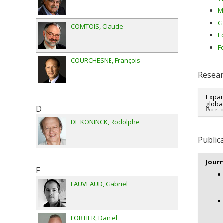
M
G
COMTOIS
Claude
E
F
COURCHESNE
François
Resear
Expan
global
D
Projet 
DE KONINCK
Rodolphe
Lead 
Fundi
Public
Grant
Jour
F
FAUVEAUD
Gabriel
FORTIER
Daniel