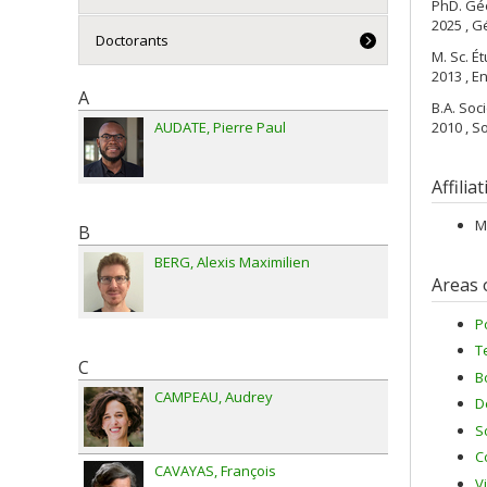
PhD. Gé
2025 , G
Doctorants
M. Sc. 
2013 , E
A
B.A. Soc
AUDATE
Pierre Paul
2010 , S
Affilia
M
B
BERG
Alexis Maximilien
Areas 
P
T
C
B
CAMPEAU
Audrey
D
S
C
CAVAYAS
François
V