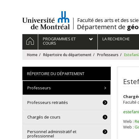
Passer
au
contenu
/
Faculté des arts et des sci
Département de
géo
Navigation
HOME
PROGRAMMES ET
LA RECHERCHE
principale
COURS
Home
Répertoire du département
Professeurs
Estefan
RÉPERTOIRE DU DÉPARTEMENT
Este
Professeurs
Chargé
Faculté 
Professeurs retraités
estefan
Courri
Chargés de cours
Web :
R
Web :
Go
Personnel administratif et
professionnel