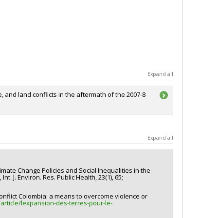
Expand all
, and land conflicts in the aftermath of the 2007-8
RSC)
Expand all
 Climate Change Policies and Social Inequalities in the
t. J. Environ. Res. Public Health, 23(1), 65;
onflict Colombia: a means to overcome violence or
/article/lexpansion-des-terres-pour-le-