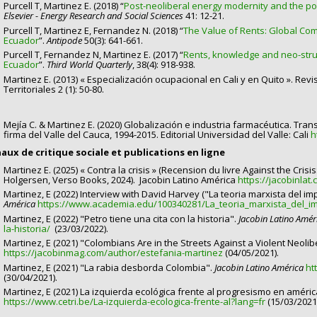
Purcell T, Martinez E. (2018) “
Post-neoliberal energy modernity and the pol
Elsevier - Energy Research and Social Sciences
41: 12-21.
Purcell T, Martinez E, Fernandez N. (2018) “
The Value of Rents: Global Co
Ecuador
”.
Antipode
50(3): 641-661.
Purcell T, Fernandez N, Martinez E. (2017) “
Rents, knowledge and neo-struc
Ecuador
”.
Third World Quarterly
, 38(4): 918-938.
Martinez E. (2013) « Especialización ocupacional en Cali y en Quito ». Rev
Territoriales 2 (1): 50-80.
Mejía C. & Martinez E. (2020) Globalización e industria farmacéutica. Tra
firma del Valle del Cauca, 1994-2015. Editorial Universidad del Valle: Cali
h
aux de critique sociale et publications en ligne
Martinez E. (2025) « Contra la crisis » (Recension du livre Against the Cri
Holgersen, Verso Books, 2024). Jacobin Latino América
https://jacobinlat.
Martinez, E (2022) Interview with David Harvey ("La teoria marxista del im
América
https://www.academia.edu/100340281/La_teoria_marxista_del_i
Martinez, E (2022) "Petro tiene una cita con la historia".
Jacobin Latino Amé
la-historia/
(23/03/2022).
Martinez, E (2021) "Colombians Are in the Streets Against a Violent Neoli
https://jacobinmag.com/author/estefania-martinez
(04/05/2021).
Martinez, E (2021) "La rabia desborda Colombia".
Jacobin Latino América
ht
(30/04/2021).
Martinez, E (2021) La izquierda ecológica frente al progresismo en américa
https://www.cetri.be/La-izquierda-ecologica-frente-al?lang=fr
(15/03/2021)