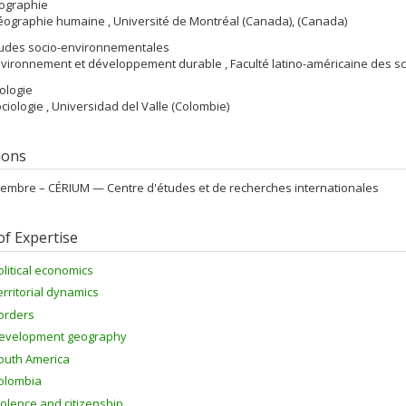
ographie
éographie humaine , Université de Montréal (Canada), (Canada)
Études socio-environnementales
nvironnement et développement durable , Faculté latino-américaine des sc
iologie
ociologie , Universidad del Valle (Colombie)
tions
embre –
CÉRIUM — Centre d'études et de recherches internationales
of Expertise
olitical economics
erritorial dynamics
orders
evelopment geography
outh America
olombia
iolence and citizenship