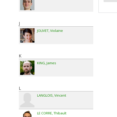
J
JOLIVET
Violaine
K
KING
James
L
LANGLOIS
Vincent
LE CORRE
Thibault