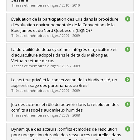
Lien vers le document dans Papyrus
Thèses et mémoires dirigés / 2010 - 2010
Graduate :
Fabre, Coline C.
Évaluation de la participation des Cris dans la procédure
Cycle :
Master's
d'évaluation environnementale de la Convention de la
Grade :
M. Sc.
Baie James et du Nord Québécois (CBJNQ) /
Lien vers le document dans Papyrus
Thèses et mémoires dirigés / 2009 - 2009
Graduate :
Le Blanc, Kelly
La durabilité de deux systèmes intégrés d'agriculture et
Cycle :
Master's
d'aquaculture adoptés dans le delta du Mékong au
Grade :
M. Sc.
Vietnam : étude de cas
Lien vers le document dans Papyrus
Thèses et mémoires dirigés / 2009 - 2009
Graduate :
Tanguay, Louis
Le secteur privé et la conservation de la biodiversité, un
Cycle :
Master's
apprentissage des partenariats au Brésil
Grade :
M. Sc.
Thèses et mémoires dirigés / 2009 - 2009
Lien vers le document dans Papyrus
Graduate :
Beaulac, Geneviève
Jeu des acteurs et rôle du pouvoir dans la résolution des
Cycle :
Doctoral
conflits associés aux milieux humides
Grade :
Ph. D.
Thèses et mémoires dirigés / 2008 - 2008
Lien vers le document dans Papyrus
Graduate :
Benmehrez, Malia
Dynamique des acteurs, conflits et modes de résolution
Cycle :
Master's
pour une gestion durable des ressources naturelles dans
Grade :
M. Sc.