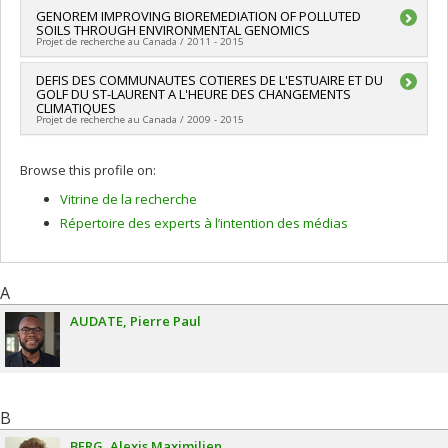
Lien vers le document dans Papyrus
GENOREM IMPROVING BIOREMEDIATION OF POLLUTED
SOILS THROUGH ENVIRONMENTAL GENOMICS
Projet de recherche au Canada / 2011 - 2015
Lead researcher :
DEFIS DES COMMUNAUTES COTIERES DE L'ESTUAIRE ET DU
Bernd Franz Lang
GOLF DU ST-LAURENT A L'HEURE DES CHANGEMENTS
Co-researchers :
Pierre André
,
Gertraud Burger
,
François
CLIMATIQUES
Courchesne
,
Marc St-Arnaud
,
Hélène Trudeau
,
Éric Montpetit
Projet de recherche au Canada / 2009 - 2015
,
Thérèse Leroux
,
Simon Joly
,
Mohamed Hijri
,
Michel
Labrecque
,
Geneviève Dufour
,
Charles Will Greer
,
Suha
Lead researcher :
Steeve Plante
Browse this profile on:
Jabaji-Hare
Co-researchers :
Pierre André
,
Christopher Bryant
Funding sources:
Génome Québec
Funding sources:
CRSH/Conseil de recherches en sciences
Vitrine de la recherche
Grant programs:
humaines du Canada
Répertoire des experts à l’intention des médias
Grant programs:
A
AUDATE
Pierre Paul
B
BERG
Alexis Maximilien