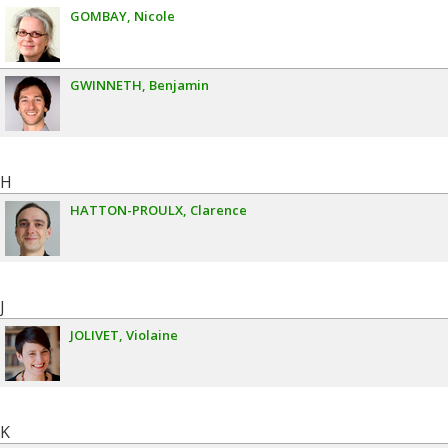
GOMBAY
Nicole
GWINNETH
Benjamin
H
HATTON-PROULX
Clarence
J
JOLIVET
Violaine
K