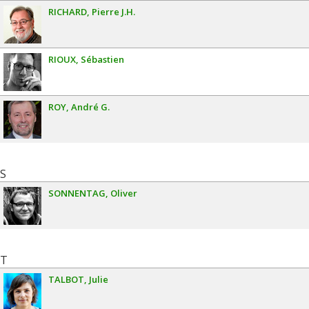
RICHARD
Pierre J.H.
RIOUX
Sébastien
ROY
André G.
S
SONNENTAG
Oliver
T
TALBOT
Julie