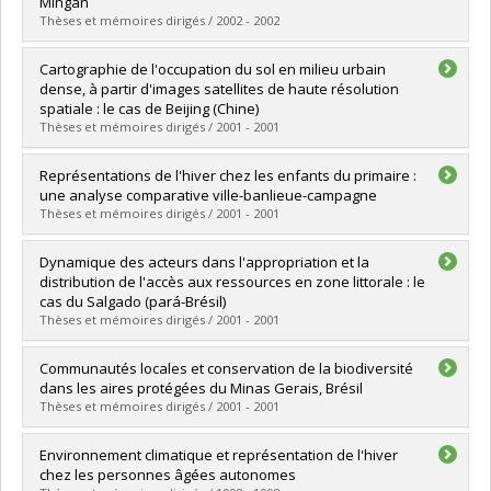
Mingan
Lien vers le document dans Papyrus
Thèses et mémoires dirigés / 2002 - 2002
Graduate :
David, Jacinthe
Cartographie de l'occupation du sol en milieu urbain
Cycle :
Master's
dense, à partir d'images satellites de haute résolution
Grade :
M. Sc.
spatiale : le cas de Beijing (Chine)
Lien vers le document dans Papyrus
Thèses et mémoires dirigés / 2001 - 2001
Graduate :
Messier, Natasha
Représentations de l'hiver chez les enfants du primaire :
Cycle :
Master's
une analyse comparative ville-banlieue-campagne
Grade :
M. Sc.
Thèses et mémoires dirigés / 2001 - 2001
Lien vers le document dans Papyrus
Graduate :
Pominville, David
Dynamique des acteurs dans l'appropriation et la
Cycle :
Master's
distribution de l'accès aux ressources en zone littorale : le
Grade :
M. Sc.
cas du Salgado (pará-Brésil)
Lien vers le document dans Papyrus
Thèses et mémoires dirigés / 2001 - 2001
Graduate :
Plante, Steve
Communautés locales et conservation de la biodiversité
Cycle :
Doctoral
dans les aires protégées du Minas Gerais, Brésil
Grade :
Ph. D.
Thèses et mémoires dirigés / 2001 - 2001
Lien vers le document dans Papyrus
Graduate :
Beaulac, Geneviève
Environnement climatique et représentation de l'hiver
Cycle :
Master's
chez les personnes âgées autonomes