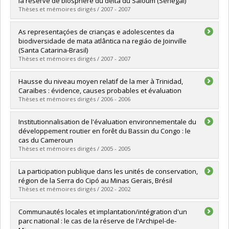
la réserve de biosphère du delta du Saloum (Sénégal)
Lien vers le document dans Papyrus
Thèses et mémoires dirigés / 2007 - 2007
Graduate :
Fall, Marie
As representaçóes de crianças e adolescentes da
Cycle :
Doctoral
biodiversidade de mata atlântica na regiáo de Joinville
Grade :
Ph. D.
(Santa Catarina-Brasil)
Lien vers le document dans Papyrus
Thèses et mémoires dirigés / 2007 - 2007
Graduate :
Schwarz, Maria Luiza
Hausse du niveau moyen relatif de la mer à Trinidad,
Cycle :
Doctoral
Caraïbes : évidence, causes probables et évaluation
Grade :
Ph. D.
Thèses et mémoires dirigés / 2006 - 2006
Lien vers le document dans Papyrus
Graduate :
El Fouladi, Abderrahman
Institutionnalisation de l'évaluation environnementale du
Cycle :
Doctoral
développement routier en forêt du Bassin du Congo : le
Grade :
Ph. D.
cas du Cameroun
Lien vers le document dans Papyrus
Thèses et mémoires dirigés / 2005 - 2005
Graduate :
Bitondo, Dieudonné
La participation publique dans les unités de conservation,
Cycle :
Doctoral
région de la Serra do Cipó au Minas Gerais, Brésil
Grade :
Ph. D.
Thèses et mémoires dirigés / 2002 - 2002
Lien vers le document dans Papyrus
Graduate :
Pereira, Doralice Barros
Communautés locales et implantation/intégration d'un
Cycle :
Doctoral
parc national : le cas de la réserve de l'Archipel-de-
Grade :
Ph. D.