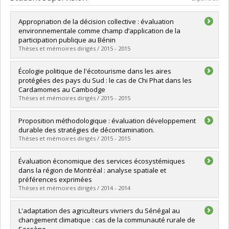
Appropriation de la décision collective : évaluation
environnementale comme champ d’application de la
participation publique au Bénin
Thèses et mémoires dirigés / 2015 - 2015
Graduate :
Lanmafankpotin, Pépin Georges Yahouédéhou
Écologie politique de l'écotourisme dans les aires
Cycle :
Doctoral
protégées des pays du Sud : le cas de Chi Phat dans les
Grade :
Ph. D.
Cardamomes au Cambodge
Lien vers le document dans Papyrus
Thèses et mémoires dirigés / 2015 - 2015
Graduate :
Tardif, Jonathan
Proposition méthodologique : évaluation développement
Cycle :
Doctoral
durable des stratégies de décontamination.
Grade :
Ph. D.
Thèses et mémoires dirigés / 2015 - 2015
Lien vers le document dans Papyrus
Graduate :
Choquette, Martin
Évaluation économique des services écosystémiques
Cycle :
Master's
dans la région de Montréal : analyse spatiale et
Grade :
M. Sc.
préférences exprimées
Lien vers le document dans Papyrus
Thèses et mémoires dirigés / 2014 - 2014
Graduate :
Dupras, Jérôme
L'adaptation des agriculteurs vivriers du Sénégal au
Cycle :
Doctoral
changement climatique : cas de la communauté rurale de
Grade :
Ph. D.
Sessène