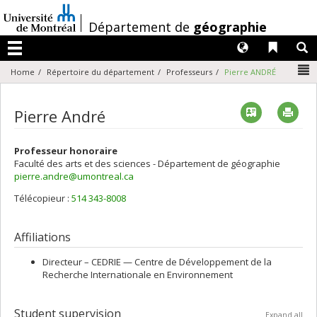
Passer
au
/
Département de
géographie
contenu
Langues
Liens 
R
Menu
N
Home
Répertoire du département
Professeurs
Pierre ANDRÉ
Vcard
Imp
Pierre André
Professeur honoraire
Faculté des arts et des sciences - Département de géographie
pierre.andre@umontreal.ca
Télécopieur :
514 343-8008
Affiliations
Directeur –
CEDRIE — Centre de Développement de la
Recherche Internationale en Environnement
Student supervision
Expand all