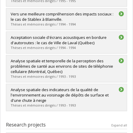
Grade :
M. Sc.
Thèses et mémoires dirigés / 1995 - 1995
Lien vers le document dans Papyrus
Graduate :
Trudeau, Isabelle
Vers une meilleure compréhension des impacts sociaux :
Cycle :
Master's
le cas de Stablex à Blainville.
Grade :
M. Sc.
Thèses et mémoires dirigés / 1994 - 1994
Lien vers le document dans Papyrus
Graduate :
Marchand, Emmanuelle
Acceptation sociale d'écrans acoustiques en bordure
Cycle :
Master's
d'autoroutes : le cas de Ville de Laval (Québec)
Grade :
M. Sc.
Thèses et mémoires dirigés / 1994 - 1994
Lien vers le document dans Papyrus
Graduate :
Ouimet, Gisèle
Analyse spatiale et temporelle de la perception des
Cycle :
Master's
problèmes de santé aux environs de sites de téléphonie
Grade :
M. Sc.
cellulaire (Montréal, Québec)
Lien vers le document dans Papyrus
Thèses et mémoires dirigés / 1993 - 1993
Graduate :
Laporte, Isabelle
Analyse spatiale des indicateurs de la qualité de
Cycle :
Master's
l'environnement au voisinage de dépôts de surface et
Grade :
M. Sc.
d'une chute à neige
Lien vers le document dans Papyrus
Thèses et mémoires dirigés / 1993 - 1993
Graduate :
Martin, Richard
Cycle :
Master's
Research projects
Expand all
Grade :
M. Sc.