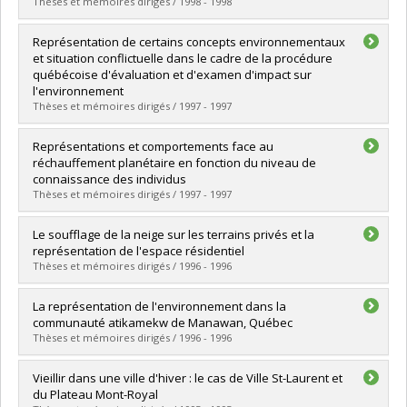
Grade :
M. Sc.
Thèses et mémoires dirigés / 1998 - 1998
Lien vers le document dans Papyrus
Graduate :
Savoie, Robert
Représentation de certains concepts environnementaux
Cycle :
Master's
et situation conflictuelle dans le cadre de la procédure
Grade :
M. Sc.
québécoise d'évaluation et d'examen d'impact sur
Lien vers le document dans Papyrus
l'environnement
Thèses et mémoires dirigés / 1997 - 1997
Graduate :
Cardi, Stéphane
Représentations et comportements face au
Cycle :
Master's
réchauffement planétaire en fonction du niveau de
Grade :
M. Sc.
connaissance des individus
Lien vers le document dans Papyrus
Thèses et mémoires dirigés / 1997 - 1997
Graduate :
Letendre, Annie
Le soufflage de la neige sur les terrains privés et la
Cycle :
Master's
représentation de l'espace résidentiel
Grade :
M. Sc.
Thèses et mémoires dirigés / 1996 - 1996
Lien vers le document dans Papyrus
Graduate :
Fortin, Éric
La représentation de l'environnement dans la
Cycle :
Master's
communauté atikamekw de Manawan, Québec
Grade :
M. Sc.
Thèses et mémoires dirigés / 1996 - 1996
Lien vers le document dans Papyrus
Graduate :
Berthelot, Mikaël
Vieillir dans une ville d'hiver : le cas de Ville St-Laurent et
Cycle :
Master's
du Plateau Mont-Royal